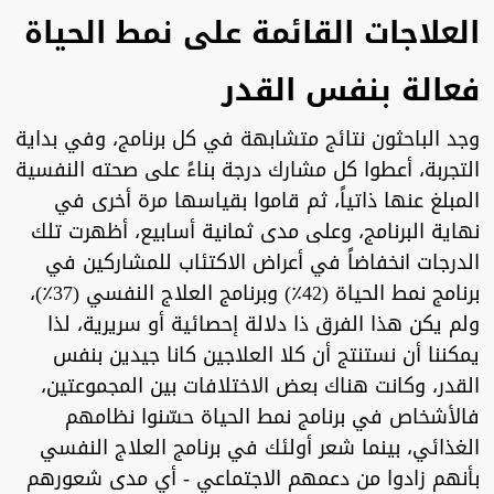
العلاجات القائمة على نمط الحياة
فعالة بنفس القدر
وجد الباحثون نتائج متشابهة في كل برنامج، وفي بداية
التجربة، أعطوا كل مشارك درجة بناءً على صحته النفسية
المبلغ عنها ذاتياً، ثم قاموا بقياسها مرة أخرى في
نهاية البرنامج، وعلى مدى ثمانية أسابيع، أظهرت تلك
الدرجات انخفاضاً في أعراض الاكتئاب للمشاركين في
برنامج نمط الحياة (42٪) وبرنامج العلاج النفسي (37٪)،
ولم يكن هذا الفرق ذا دلالة إحصائية أو سريرية، لذا
يمكننا أن نستنتج أن كلا العلاجين كانا جيدين بنفس
القدر، وكانت هناك بعض الاختلافات بين المجموعتين،
فالأشخاص في برنامج نمط الحياة حسّنوا نظامهم
الغذائي، بينما شعر أولئك في برنامج العلاج النفسي
بأنهم زادوا من دعمهم الاجتماعي - أي مدى شعورهم