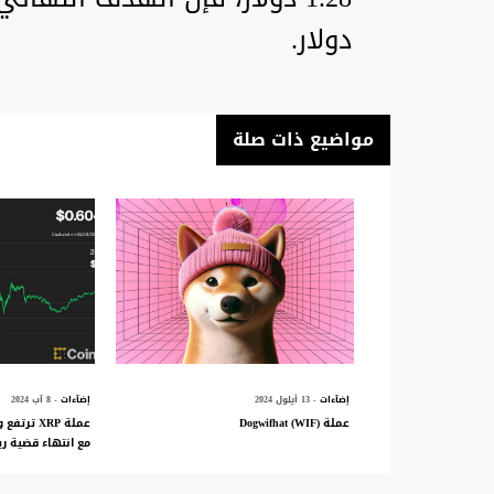
دولار.
مواضيع ذات صلة
إضآءات
- 13 أيلول 2024
إضآءات
- 8 آب 2024
عملة Dogwifhat (WIF)
عملة XRP 
مع انتهاء قضية ري