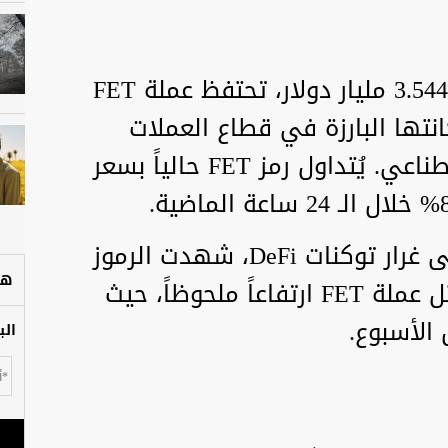
مع القيمة السوقية التي بلغت 3.544 مليار دولار، تحتفظ عملة FET
انتها البارزة في قطاع العملات
المشفرة المرتبطة بالذكاء الاصطناعي. يُتداول رمز FET حالياً بسعر
على مدار الأسبوع الماضي، وعلى غرار توكنات DeFi، شهدت الرموز
هل
المرتبطة بالذكاء الاصطناعي مثل عملة FET ارتفاعاً ملحوظاً، حيث
الب