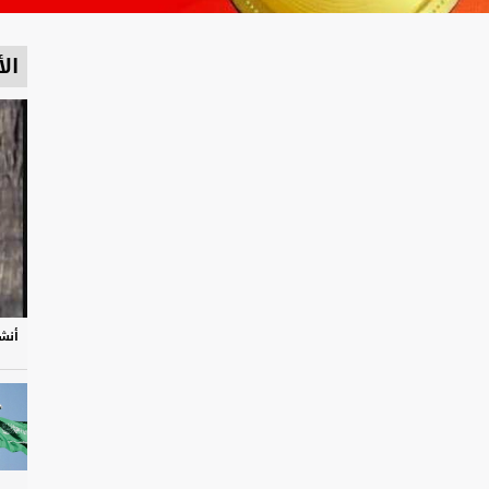
الأ
أنشو