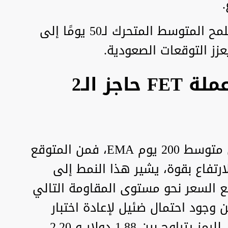
.
- المتوسطات المتحركة EMA: يلمح المتوسط المتحرك لـ50 يومًا إلى
زز التوقعات الصعودية.
هل سيتجاوز سعر عملة FET حاجز الـ2
إذا أغلقت الشمعة اليومية فوق متوسط 200 يوم EMA، فمن المتوقع
عر عملة FET في الارتفاع بقوة، يشير هذا النمط إلى
ع السعر نحو مستوى المقاومة التالي
لرغم من وجود احتمال ضئيل لإعادة اختبار
1.28 دولار، فإن الهدف النهائي للرمز يتراوح بين 1.88 دولار و 2.20