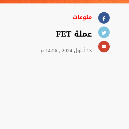
منوعات
عملة FET
13 أيلول 2024 , 14:56 م