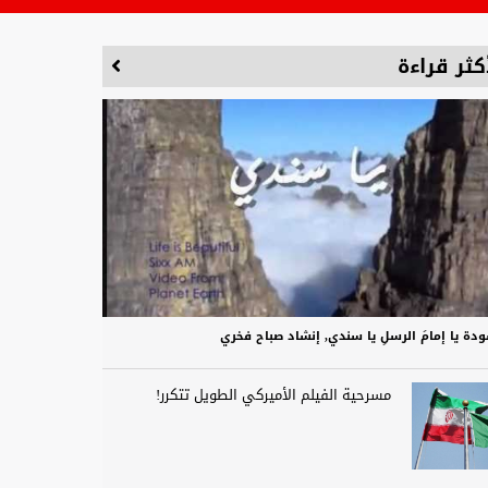
كثر قراءة
دة يا إمامَ الرسلِ يا سندي, إنشاد صباح فخري
مسرحية الفيلم الأميركي الطويل تتكرر!