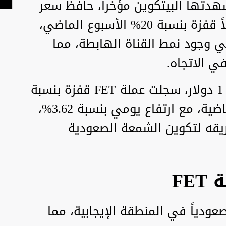
شهدتها البيتكوين مؤخرا، حافظ سعر
عملة FET على استقراره، مسجلاً قفزة بنسبة 20% الأسبوع الماضي،
مي وجود نمط القناة الهابطة، مما
ي الاتجاه.
منذ الوصول إلى مستوى الدعم 1 دولار، سجلت عملة FET قفزة بنسبة
32.54% خلال الأيام الخمسة الماضية، مع ارتفاع يومي بنسبة 3.62%،
يقه لتكوين الشمعة الصعودية
FE
قاطعاً صعودياً في المنطقة الإيجابية، مما