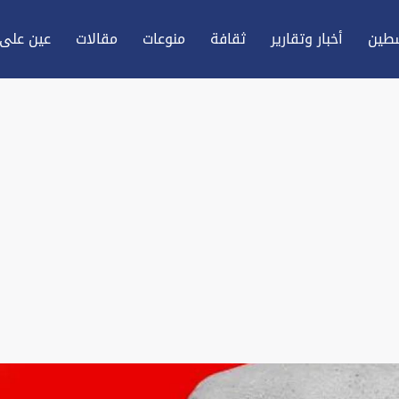
طين
أخبار وتقارير
ثقافة
منوعات
مقالات
عين علی 