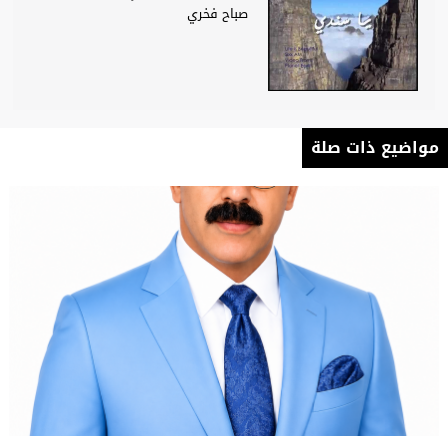
صباح فخري
مواضيع ذات صلة