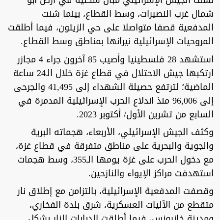
نسف الجيش الإسرائيلي مبان سكنية في أرض أبو
شمال غرب النصيرات، وسط القطاع، بينما شنت
المدفعية قصفا متواصلا على حي الزيتون، فيما أطلقت
المروحيات الإسرائيلية نيرانها بمناطق وسط القطاع.
استشهد 28 فلسطينيا وأصيب 85 آخرون جراء 4 مجازر
ارتكبها جيش الاحتلال في قطاع غزة خلال الـ24 ساعة
الماضية؛ لترتفع حصيلة الشهداء إلى 41,495 والجرحى
إلى 96,006 منذ اندلاع الحرب الإسرائيلية المدمرة في
السابع من تشرين الأول/ أكتوبر 2023.
وكثف الجيش الإسرائيلي، الأربعاء، هجماته البرية
والجوية والبحرية على مناطق متفرقة في قطاع غزة،
مع دخول الحرب على غزة يومها الـ355، وسط هجمات
استهدفت مراكز الإيواء والنازحين.
وقصفت المدفعية الإسرائيلية، بالتزامن مع إطلاق نار
متقطع من الآليات العسكرية، شرق بلدة الفخاري،
ومدينة خانيونس، فيما أطلقت الدبابات النار بشكل