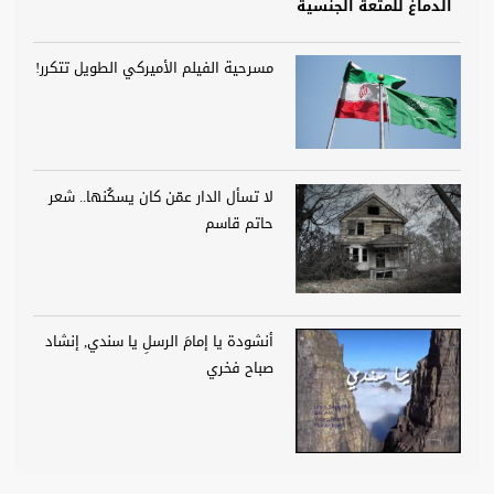
الدماغ للمتعة الجنسية
مسرحية الفيلم الأميركي الطويل تتكرر!
لا تسأل الدار عمّن كان يسكُنها.. شعر
حاتم قاسم
أنشودة يا إمامَ الرسلِ يا سندي, إنشاد
صباح فخري