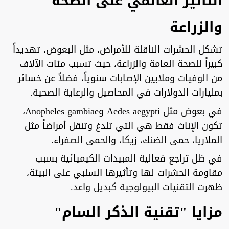
التأثير العالمي على الصحة
والزراعة
تشكل الحشرات الناقلة للأمراض، مثل البعوض، تهديداً
كبيراً للصحة العامة والزراعة، حيث تسبب مئات الآلاف
من الوفيات وملايين الإصابات سنوياً، فضلاً عن خسائر
بمليارات الدولارات في المحاصيل والرعاية الصحية.
في بعوض مثل Aedes aegypti وAnopheles gambiae،
تكون الإناث فقط هي التي تلدغ وتنقل أمراضاً مثل
الملاريا، حمى الضنك، زيكا، والحمى الصفراء.
في ظل تراجع فعالية المبيدات الكيميائية بسبب
مقاومة الحشرات لها وتأثيرها السلبي على البيئة،
ظهرت التقنيات البيولوجية كبديل واعد.
مزايا "تقنية الذكر السام"