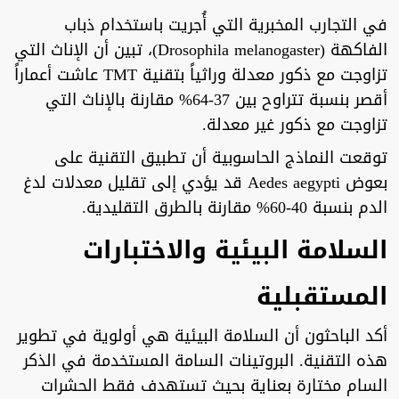
في التجارب المخبرية التي أُجريت باستخدام ذباب
الفاكهة (Drosophila melanogaster)، تبين أن الإناث التي
تزاوجت مع ذكور معدلة وراثياً بتقنية TMT عاشت أعماراً
أقصر بنسبة تتراوح بين 37-64% مقارنة بالإناث التي
تزاوجت مع ذكور غير معدلة.
توقعت النماذج الحاسوبية أن تطبيق التقنية على
بعوض Aedes aegypti قد يؤدي إلى تقليل معدلات لدغ
الدم بنسبة 40-60% مقارنة بالطرق التقليدية.
السلامة البيئية والاختبارات
المستقبلية
أكد الباحثون أن السلامة البيئية هي أولوية في تطوير
هذه التقنية. البروتينات السامة المستخدمة في الذكر
السام مختارة بعناية بحيث تستهدف فقط الحشرات