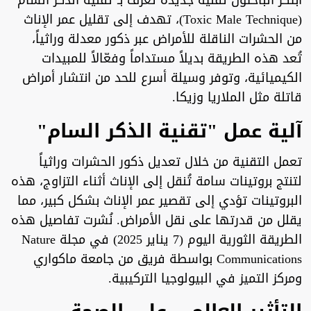
ابتكر الباحثون تقنية جديدة تُعرف بـ"تقنية الذكر السام"
(Toxic Male Technique)، تهدف إلى تقليل عمر الإناث
من الحشرات الناقلة للأمراض عبر ذكور معدلة وراثياً،
تُعد هذه الطريقة بديلاً مستداماً وفعّالاً للمبيدات
الكيميائية، وتوفر وسيلة أسرع للحد من انتشار أمراض
قاتلة مثل الملاريا وزيكا.
آلية عمل "تقنية الذكر السام"
تعمل التقنية من خلال تعديل ذكور الحشرات وراثياً
لتنتج بروتينات سامة تُنقل إلى الإناث أثناء التزاوج، هذه
البروتينات تؤدي إلى تقصير عمر الإناث بشكل كبير، مما
يقلل من قدرتها على نقل الأمراض. نُشرت تفاصيل هذه
الطريقة الثورية اليوم (7 يناير 2025) في مجلة Nature
Communications بواسطة فريق من جامعة ماكواري
ومركز التميز في البيولوجيا التركيبية.