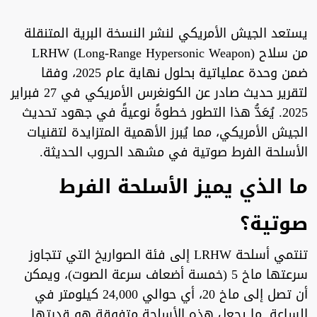
يستعد الجيش الأمريكي لنشر النسخة البرية المتنقلة
من سلاح LRHW (Long-Range Hypersonic Weapon)
ضمن وحدة عملياتية بحلول نهاية عام 2025، وفقا
لتقرير حديث صادر عن الكونغرس الأمريكي في 27 فبراير
2025. يُعَدُّ هذا التطور خطوةً نوعيةً في جهود تحديث
الجيش الأمريكي، مما يُبرز الأهمية المتزايدة لتقنيات
الأسلحة الفرط صوتية في مشهد الحروب الحديثة.
ما الذي يميز الأسلحة الفرط
صوتية؟
تنتمي أسلحة LRHW إلى فئة الصواريخ التي تتجاوز
سرعتها ماخ 5 (خمسة أضعاف سرعة الصوت)، ويمكن
أن تصل إلى ماخ 20، أي حوالي 24,000 كيلومتر في
الساعة. ما يجعل هذه الأسلحة متفوقة هو قدرتها