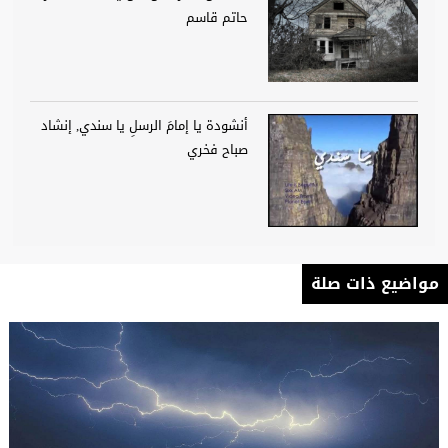
حاتم قاسم
أنشودة يا إمامَ الرسلِ يا سندي, إنشاد
صباح فخري
مواضيع ذات صلة