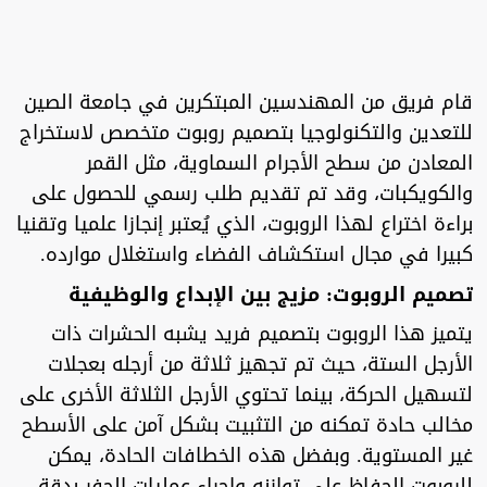
قام فريق من المهندسين المبتكرين في جامعة الصين
للتعدين والتكنولوجيا بتصميم روبوت متخصص لاستخراج
المعادن من سطح الأجرام السماوية، مثل القمر
والكويكبات، وقد تم تقديم طلب رسمي للحصول على
براءة اختراع لهذا الروبوت، الذي يُعتبر إنجازا علميا وتقنيا
كبيرا في مجال استكشاف الفضاء واستغلال موارده.
تصميم الروبوت: مزيج بين الإبداع والوظيفية
يتميز هذا الروبوت بتصميم فريد يشبه الحشرات ذات
الأرجل الستة، حيث تم تجهيز ثلاثة من أرجله بعجلات
لتسهيل الحركة، بينما تحتوي الأرجل الثلاثة الأخرى على
مخالب حادة تمكنه من التثبيت بشكل آمن على الأسطح
غير المستوية. وبفضل هذه الخطافات الحادة، يمكن
للروبوت الحفاظ على توازنه وإجراء عمليات الحفر بدقة