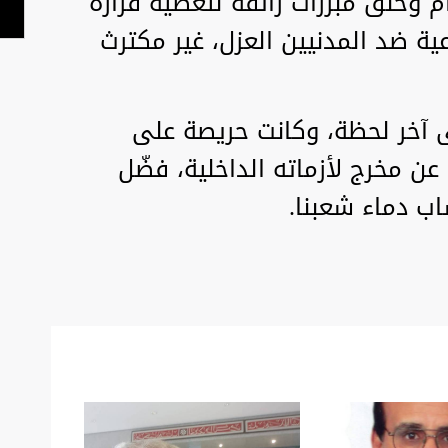
ام وخلق مبررات زائفة لتغطية قراره
ية ضد المدنيين العزل، غير مكترث
 آخر لحظة، وكانت حريصة على
ث عن مخرج لأزماته الداخلية، فضّل
ب دماء شعبنا.