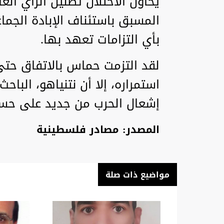
يحاول الاحتلال تضليل الرأي الع
المسبق باستئناف الإبادة الجماع
بأي التزامات تعهد بها.
لقد التزمت حماس بالاتفاق حتى
استمراره، إلا أن نتنياهو، الباح
إشعال الحرب من جديد على حسا
المصدر: مصادر فلسطينية
مواضيع ذات صلة