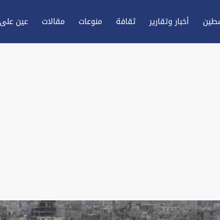
طين
أخبار وتقارير
ثقافة
منوعات
مقالات
عين علی 