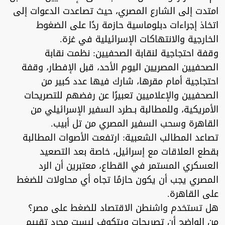
امتدت إلى الشارع المصري، حيث تصاعدت الدعوات إلى
اتخاذ إجراءات دبلوماسية حازمة ردًا على الضغوط
الخارجية والانتهاكات الإسرائيلية في غزة.
وقفة احتجاجية لنقابة الصحفيين: نظمت نقابة
الصحفيين المصريين اليوم الأحد، قبل الإفطار، وقفة
احتجاجية أمام مقرها، شارك فيها عدد كبير من
الصحفيين والإعلاميين تعبيرًا عن رفضهم للتصريحات
الأمريكية، وللمطالبة بـطرد السفير الإسرائيلي من
القاهرة وسحب السفير المصري من تل أبيب.
تصاعد المطالب الشعبية: ارتفعت الأصوات المطالبة
بقطع العلاقات مع إسرائيل، خاصة بعد التصعيد
العسكري المستمر في القطاع، معتبرين أن الرد
المصري يجب أن يكون حازمًا تجاه أي محاولات للضغط
على القاهرة.
هل تستخدم واشنطن الاقتصاد للضغط على مصر؟
من الواضح أن تصريحات ويتكوف ليست مجرد تقييم