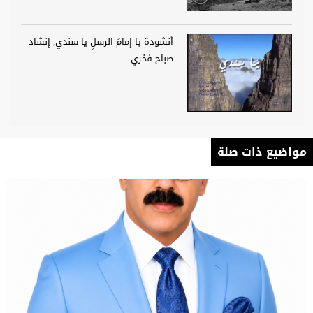
أنشودة يا إمامَ الرسلِ يا سندي, إنشاد
صباح فخري
مواضيع ذات صلة