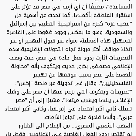
المساعدة"، مضيفًا أن أي أزمة في مصر قد تؤثر على
استقرار المنطقة بأكملها. كما تحدث عن أهمية حل
"قضية غزة" كجزء من استراتيجية التطبيع بين إسرائيل
والسعودية، وهو ما يعكس وجود ضغوط على القاهرة
لتسهيل هذه العملية، سواء عبر قبول التهجير أو عبر
اتخاذ مواقف أكثر مرونة تجاه التحولات الإقليمية.هذه
التصريحات أثارت ردود فعل حادة في مصر، حيث وصف
الإعلامي مصطفى بكري حديث ويتكوف بأنه "محاولة
للضغط على مصر بسبب موقفها من تهجير
الفلسطينيين"، وقال في تدوينة عبر منصة "إكس":
"تصريحات ويتكوف التي يزعم فيها أن مصر على وشك
الإفلاس يبلها ويشرب ميتها"، مشيرًا إلى أن "مصر
تمتلك ثاني أكبر اقتصاد في إفريقيا، وثاني أكبر اقتصاد
عربي"، وأنها قادرة على تجاوز الأزمات.
الغضب الشعبي المصري... من الإعلام إلى الشارع
لم تقتصر ردود الفعل الغاضبة على الإعلاميين فقط، بل