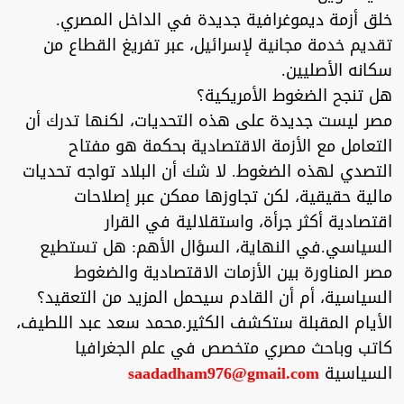
خلق أزمة ديموغرافية جديدة في الداخل المصري.
تقديم خدمة مجانية لإسرائيل، عبر تفريغ القطاع من
سكانه الأصليين.
هل تنجح الضغوط الأمريكية؟
مصر ليست جديدة على هذه التحديات، لكنها تدرك أن
التعامل مع الأزمة الاقتصادية بحكمة هو مفتاح
التصدي لهذه الضغوط. لا شك أن البلاد تواجه تحديات
مالية حقيقية، لكن تجاوزها ممكن عبر إصلاحات
اقتصادية أكثر جرأة، واستقلالية في القرار
السياسي.في النهاية، السؤال الأهم: هل تستطيع
مصر المناورة بين الأزمات الاقتصادية والضغوط
السياسية، أم أن القادم سيحمل المزيد من التعقيد؟
الأيام المقبلة ستكشف الكثير.محمد سعد عبد اللطيف،
كاتب وباحث مصري متخصص في علم الجغرافيا
السياسية
saadadham976@gmail.com