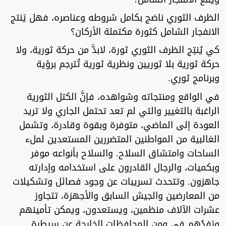
الظرف الثوري ناضج بكامل شروطه وعناصره، فهل يَنتج
الانفجار الشامل كثورة مكتملة الأركان؟
كي يُنتِج الظرف الثوري ثورة، لابدَّ من حركة ثورية، ولا
حركة ثورية بلا ثوريين ونظرية ثورية تُترجم برؤية
وبرنامج ثوري.
في الواقع ومنتجاته وشواهده، فإنَّ الكتل الثورية
الراغبة بالتغيير والتي لم تعد تحتمل الجاري ولا تريد
العودة إلى الماضي، متوفرة وبقوة وقادرة، وتشمل
الغالبية من المواطنين المتضررين المستعدين لملء
الساحات وامتشاق السلاح. والسلاح بأنواعه موفر
وبكميات، والرجال القادرون على استخدامه وإدارته
جاهزون. وتتحدث تسريبات عن وجود فصائل وتشكيلات
من المعارضين والجيش السابق والأجهزة، تتجاوز
عشرات الآلاف منظمين، ويستعدون، ويمكن تأمينهم
ورَفدُهم في ومن المحافظات الخارجة عن سيطرة