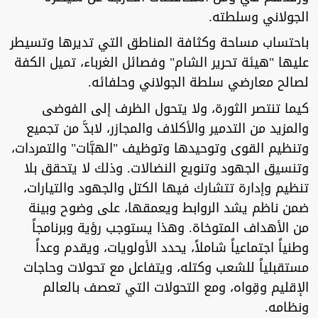
الجولاني وسلطته.
باحتساب مساحة وكثافة المناطق التي تديرها وتسيطر
عليها "هيئة تحرير الشام" وفصائل الغرباء، تميل الكفة
لصالح معارضي سلطة الجولاني وحلفائه.
كيما تنتصر الثورة، ولا يتحول الظرف إلى الفوضى
والمزيد من التدمير والأكلاف والمجازر، لابدَّ من تجميع
وتنظيم القوى وتوحيدها وتوظيف "الهبَّات" والتمردات،
وتنسيق الجهود وتنويع النضالات. وذلك لا يتحقق بلا
تنظيم وإدارة تتشارك فيها الكتل والجهود والتيارات،
ضمن ناظم يشد الروابط ويعمقها، على وضوح وبينة
من الأهداف المتوخاة. وهذا يستوجب رؤية وبرنامجاً
وطنياً اجتماعياً شاملاً، يحدد الأولويات، ويقدم وعداً
مستقبلياً للشعب وكتله، ويتفاعل مع تحولات وحاجات
الإقليم وقِواه، ومع التحولات التي تعصف بالعالم
ونظامه.