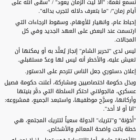
نسمع نغمة: "ألا ليت الزمان يعود" / "سقى الله على
أيام زمان"/ "ما بتعرف دلاله لتجرب بداله".
إحباط عام، وانهيار للأوهام، وسقوط الرجاءات التي
ارتسمت عند البعض على العهد الجديد وفي كل
المجالات.
ليس لدى "تحرير الشام" إنجاز يُعتَّد به أو يمكنها أن
تعيش عليه، والأخطر أنه ليس لها وعدٌ مستقبلي.
إعلان دستوري جعل الناس تترحم على الدستور.
وبدَل حكومة اختصاصيين ومشاركة، أعلنت حكومة فصيل
عسكري، فالجولاني احتكر السلطة التي دمَّر بنيتها
وأركانها، وسرَّح موظفيها، واستبعد الجميع، فمشروعه:
"انا أو لا أحد".
"أَخوَنة" و"تتريك" الدولة سعياً لتتريك المجتمع، هي
خطة باتت واضحة المعالم والأشخاص.