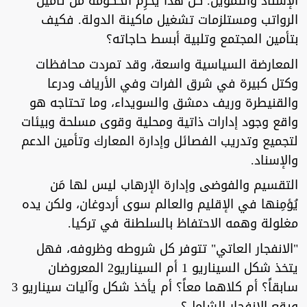
الإسناد والتمويل. كلُّ هذا يَحرِم الحكومة من تأمين
الرواتب ومستلزمات تشغيل ماكينة الدولة. فكيف
بتأمين المجتمع وتلبية أبسط حاجاته؟
المعارضة السياسية واسعة، وقد تمردت محافظات
وكتل كبيرة في شرق الفرات وفي الأرياف ودرعا
والقنيطرة وريف دمشق والسويداء، وما تحتاجه هو
واقع وجود إدارات ذاتية ومحلية وقوى مسلحة وبيئات
لتجميع وتدريب الفصائل وإدارة المعارك وتأمين الدعم
والإسناد.
التقسيم والفوضى وإدارة الإرهاب ليس لها مَن
يُؤمِنها في الإقليم والعالم سوى أردوغان، ولكن يده
مغلولة وهمه الاحتفاظ بالسلطنة في تركيا.
"الانفجار العاتي" تتوفر كل شروطه وظروفه، فهل
يتخذ شكل السيناريو 1 أم السيناريو2 المعروضان
سابقاً؟ أم كلاهما معاً؟ أم يأخذ شكل وآليات سيناريو 3
ويقع الانفجار الشامل؟