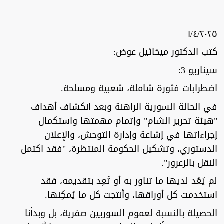
١/٤/٢٠٢٥
كتب الدكتور ميخائيل عوض:
سيناريو 3:
اضطرابات فثورة شاملة، شعبية ومسلحة.
في الحالة السورية الراهنة وبعد انكشاف أهداف
"هيئة تحرير الشام" وإتمام مهمتها واستكمال
إجراءاتها في إشاعة وإدارة التوحش، والإعلان
الدستوري، وتشكيل الحكومة المنتظرة، "فقد اكتمل
النقل بالزعرور".
لم يَعُد لديها ما تناور به أو تَعِد بتقديمه، فقد
استخدمت كل أوراقها، وأنتجت كل ما يُمكِنها.
الحصيلة بالنسبة لعموم السوريين صفرية، بل وبدأنا