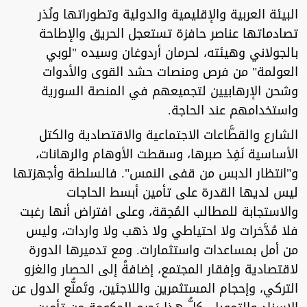
البيئة العربية والإقليمية والدولية وتطوراتها ونُذر
تصادماتها عناصر حافزة تستعجل الحريق والإطاحة
بالجولاني وهيئته، لحرمان أردوغان وسيده "لوبي
العولمة" من فرص ومنصات حشد القوى والأدوات
وشحن الإرهابيين لتجميعهم في المنصة السورية
واستخدامهم عند الحاجة.
الشارع والقطَّاعات الاجتماعية والاقتصادية والكتل
الأساسية نَفِذ صبرها، وسقطت الأوهام والرهانات،
و"انتظار الدبس من قفى النمس". فالسلطة وأجهزتها
ليس لديها القدرة على تأمين أبسط الحاجات
والاستجابة للمطالب المُحِقة، وعلى افتراض أنها رغبت
فلا مُدَّخرات ولا احتياطي ولا ذهب ولا واردات، وليس
من أمل بمساعدات واستثمارات. ومع تدميرها الدورة
لاقتصادية وإفقار المجتمع، إضافةً إلى الحصار والغزو
التركي، وإحجام المستثمرين واللاجئين، وتَمنُّع الدول عن