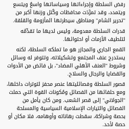
رفض السلطة وإجراءاتها وسياساتها واسعٌ ويتسع
ويتمدد، وقد تمرَّدَت محافظات وكُتل وزنها أكبر من
"تحرير الشام" ومناطق سيطرتها المأزومة والقلقة.
قدرات السلطة معدومة، وليس لديها ما تقدِّمُه
لتلطيف الأزمات أو احتوائها.
القمع الجاري والمجازر هو ما تملكه السلطة، لكنه
يستدرج عنف المجتمع وتشكيلاته، وتتوفر له وسائل
وشروط "العنف الأهلي المضاد"، بل فائض من الأدوات
والقضايا والرجال والسلاح.
قصور السلطة وفصائليتها عنصر محفز لتوترات داخلها،
ومع حلفائها من الفصائل ومُكونات القوة التي حملت
"الجولاني" إلى قصر الشعب. ومن كان يأمل من
الفصائل والتيارات الإسلامية السياسية والمسلحة
بحصة وشراكة، سقطت رهاناته وأوهامه، فلا مكان أو
حصة لأحد.