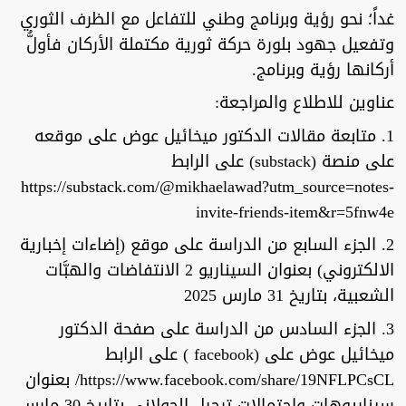
غداً؛ نحو رؤية وبرنامج وطني للتفاعل مع الظرف الثوري
وتفعيل جهود بلورة حركة ثورية مكتملة الأركان فأولُّ
أركانها رؤية وبرنامج.
عناوين للاطلاع والمراجعة:
1. متابعة مقالات الدكتور ميخائيل عوض على موقعه
على منصة (substack) على الرابط
https://substack.com/@mikhaelawad?utm_source=notes-
invite-friends-item&r=5fnw4e
2. الجزء السابع من الدراسة على موقع (إضاءات إخبارية
الالكتروني) بعنوان السيناريو 2 الانتفاضات والهبَّات
الشعبية، بتاريخ 31 مارس 2025
3. الجزء السادس من الدراسة على صفحة الدكتور
ميخائيل عوض على (facebook ) على الرابط
https://www.facebook.com/share/19NFLPCsCL/ بعنوان
سيناريوهات واحتمالات ترحيل الجولاني بتاريخ 30 مارس