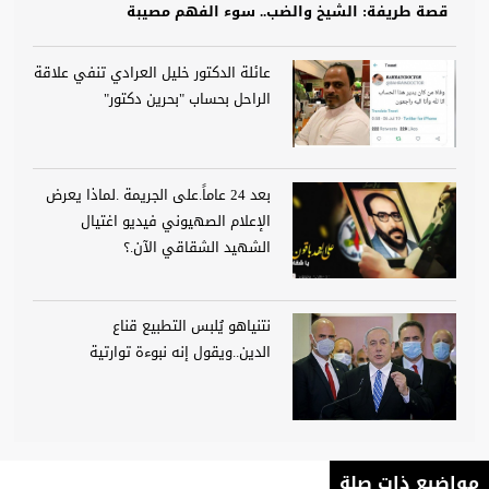
قصة طريفة: الشيخ والضب.. سوء الفهم مصيبة
عائلة الدكتور خليل العرادي تنفي علاقة
الراحل بحساب "بحرين دكتور"
بعد 24 عاماً.على الجريمة .لماذا يعرض
الإعلام الصهيوني فيديو اغتيال
الشهيد الشقاقي الآن.؟
نتنياهو يُلبس التطبيع قناع
الدين..ويقول إنه نبوءة توارتية
مواضيع ذات صلة