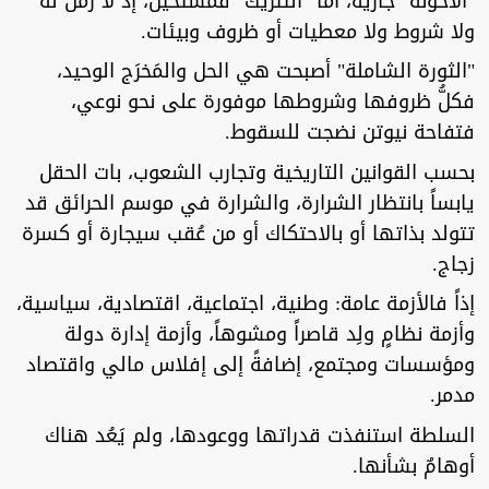
"الأخونة" جارية، أما "التتريك" فمستحيل، إذ لا زمن له
ولا شروط ولا معطيات أو ظروف وبيئات.
"الثورة الشاملة" أصبحت هي الحل والمَخرَج الوحيد،
فكلُّ ظروفها وشروطها موفورة على نحو نوعي،
فتفاحة نيوتن نضجت للسقوط.
بحسب القوانين التاريخية وتجارب الشعوب، بات الحقل
يابساً بانتظار الشرارة، والشرارة في موسم الحرائق قد
تتولد بذاتها أو بالاحتكاك أو من عُقب سيجارة أو كسرة
زجاج.
إذاً فالأزمة عامة: وطنية، اجتماعية، اقتصادية، سياسية،
وأزمة نظامٍ ولِد قاصراً ومشوهاً، وأزمة إدارة دولة
ومؤسسات ومجتمع، إضافةً إلى إفلاس مالي واقتصاد
مدمر.
السلطة استنفذت قدراتها ووعودها، ولم يَعُد هناك
أوهامٌ بشأنها.