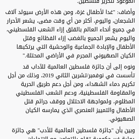
الموعود لتحرير فلسطين.
وأضاف: "غدا لأطفال غزة، ومن هذه الأرض سيولد آلاف
الشجعان، واليوم، أكثر من أي وقت مضى، يشعر الأحرار
في جميع أنحاء العالم بالقلق إزاء الشعب الفلسطيني،
واليوم يشعر الجميع بالغضب إزاء الفظائع وقتل
الأطفال والإبادة الجماعية والوحشية التي يرتكبها
الكيان الصهيوني المجرم في الأراضي المحتلة."
ونوه إلى أن جائزة فلسطين العالمية للآداب قد
تأسست في نوفمبر/تشرين الثاني 2019، وذلك من أجل
تكريم دماء الشهداء، ومن أجل دعم طريق الحرية
والمقاومة الفلسطينية، ودعم الشعب الفلسطيني
المظلوم، ولمواجهة الاحتلال ووقف جرائم قتل
الأطفال والتمييز العنصري الذي يمارسه الكيان
الصهيوني.
وبين بأن "جائزة فلسطين العالمية للأدب" هي جائزة
دولية غير حكومية تقام بالتعاون مع الاتحادات