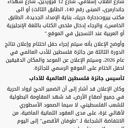
شارع انقلاب إسلامي، شارع 12 فروردين، شارع شهداء
جاندارمری، المبنى رقم 140، الطابق الثالث) أو الى
مكتب بيروت(حارة حريك، بناية الإمداد الجديدة، الطابق
الخامس)، والرجاء إدخال ملخص الكتاب باللغة الإنجليزية
أو العربية عند التسجيل في الموقع."
وأوضح الإعلان بأنه سيتم إجراء حفل اختتام وإعلان نتائج
الدورة الثالثة من جائزة فلسطين للأدب العالمي في
عام 2026، وسيتم الإعلان عن الموعد والمكان الدقيقين
لحفل الختام على الموقع الرسمي للجائزة.
تأسيس جائزة فلسطين العالمية للآداب
وكان الإعلان قد أشار إلى أن الضمير الحيّ لرواد الحرية
في جميع أصقاع الأرض، قد شهد المقاومة البطولية
للشعب الفلسطيني، لا سيما الصمود الأسطوري
لأهالي غزة، على مدى العقود الثمانية الماضية، من
الانتفاضة الشجاعة لـ "طوفان الأقصى" إلى اليوم