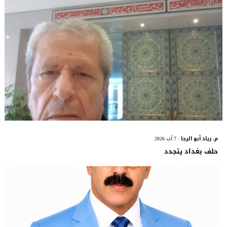
م. زياد أبو الرجا
- 7 آب 2026
حلف بغداد يتجدد