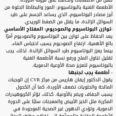
تقلل من الالتهابات وتحافظ على مرونة الأوردة.
الأطعمة الغنية بالبوتاسيوم: الموز والبطاطا الحلوة من
أبرز مصادر البوتاسيوم، الذي يساعد الجسم على طرد
السوائل الزائدة، ما يقلل من الضغط الوريدي.
-توازن البوتاسيوم والصوديوم: المفتاح الأساسي
يعد الحفاظ على توازن بين البوتاسيوم والصوديوم أمرًا
بالغ الأهمية. ارتفاع الصوديوم يسبب احتباس الماء،
بينما يعزز البوتاسيوم طرد السوائل الزائدة. لذلك، يجب
تقليل تناول الملح ورفع نسبة الأطعمة الغنية
بالبوتاسيوم لتعزيز صحة الأوعية الدموية.
- أطعمة يجب تجنبها
يقول الدكتور إيفان هاريس من مركز CVR إن الوجبات
المالحة والحلويات تضعف الأوردة، كما أن الكحول
يسبب الجفاف ويضر بالأوعية. كذلك، تؤثر الكربوهيدرات
المكررة مثل الخبز الأبيض والمعجنات سلبًا على الدورة
الدموية، وتؤدي الدهون غير الصحية الموجودة في