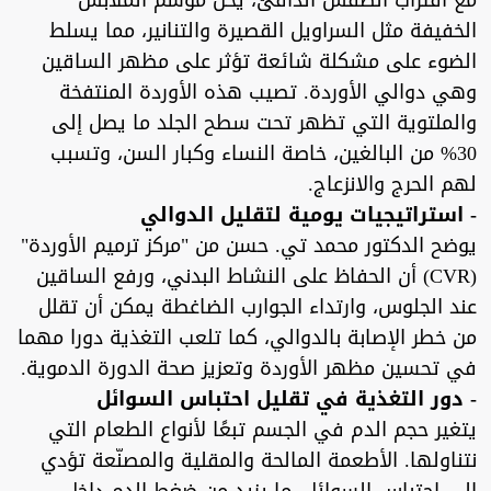
مع اقتراب الطقس الدافئ، يحل موسم الملابس
الخفيفة مثل السراويل القصيرة والتنانير، مما يسلط
الضوء على مشكلة شائعة تؤثر على مظهر الساقين
وهي دوالي الأوردة. تصيب هذه الأوردة المنتفخة
والملتوية التي تظهر تحت سطح الجلد ما يصل إلى
30% من البالغين، خاصة النساء وكبار السن، وتسبب
لهم الحرج والانزعاج.
- استراتيجيات يومية لتقليل الدوالي
يوضح الدكتور محمد تي. حسن من "مركز ترميم الأوردة"
(CVR) أن الحفاظ على النشاط البدني، ورفع الساقين
عند الجلوس، وارتداء الجوارب الضاغطة يمكن أن تقلل
من خطر الإصابة بالدوالي، كما تلعب التغذية دورا مهما
في تحسين مظهر الأوردة وتعزيز صحة الدورة الدموية.
- دور التغذية في تقليل احتباس السوائل
يتغير حجم الدم في الجسم تبعًا لأنواع الطعام التي
نتناولها. الأطعمة المالحة والمقلية والمصنّعة تؤدي