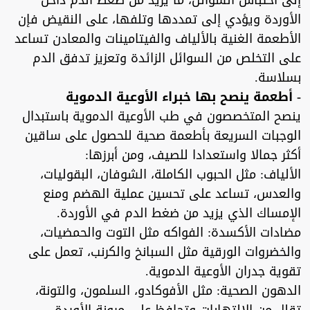
إلى احتباس السوائل، ما يزيد من ضغط الدم داخل
الأوردة ويؤدي إلى تمددها وتلفها، على النقيض فإن
الأطعمة الغنية بالألياف والفيتامينات والمعادن تساعد
على التخلص من السوائل الزائدة وتعزيز تدفق الدم
بسلاسة.
- أطعمة ينصح بها خبراء الأوعية الدموية
ينصح المتخصصون في طب الأوعية الدموية باستبدال
الوجبات السريعة بأطعمة صحية للحصول على ساقين
أكثر جمالا واستعدادا للصيف، ومن أبرزها:
الألياف: مثل الحبوب الكاملة، الشوفان، البقوليات،
والعدس، تساعد على تحسين عملية الهضم ومنع
الإمساك الذي يزيد من ضغط الدم في الأوردة.
مضادات الأكسدة: الفواكه مثل التوت والحمضيات،
والخضروات الورقية مثل السبانخ والكرنب، تعمل على
تقوية جدران الأوعية الدموية.
الدهون الصحية: مثل الأفوكادو، السلمون، والتونة،