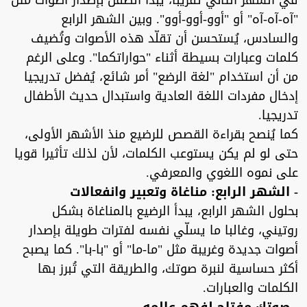
في الشهر الثاني تقريبا، يبدأ الطفل بإصدار أصوات مثل
"آه-آه-آه" أو "أوو-أوو-أوو". وبين الشهر الرابع
والسادس، يُستحسن أن تقلّد هذه الأصوات وتُضيف
كلمات وعبارات بسيطة أثناء "حواراتكما". وعلى الرغم
من أن استخدام "لغة الرضع" أمر شائع، يُفضل تدريجيا
إدخال مفردات اللغة العادية واستبدال حديث الأطفال
تدريجيا.
كما يُنصح بقراءة القصص للرضيع منذ الأشهر الأولى،
حتى لو لم يكن يستوعب الكلمات، لأن لذلك تأثيرا قويا
على نموه اللغوي والمعرفي.
- الشهر الرابع: مناغاة وتعبير وانفعالات
بحلول الشهر الرابع، يبدأ الرضيع بالمناغاة بشكل
روتيني، وغالبا ما يسلّي نفسه لفترات طويلة بإصدار
أصوات جديدة وغريبة مثل "ما-ما" أو "با-با". كما يصبح
أكثر حساسية لنبرة صوتك، والطريقة التي تُبرز بها
الكلمات والعبارات.