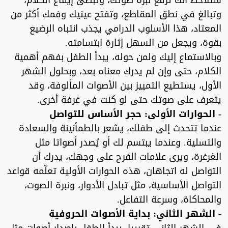
ستلاحظ أنك ترفع نبرة صوتك، وتبطئ إيقاع الكلام،
وتبالغ في نطق المقاطع، وتفتح عينيك وفمك أكثر من
المعتاد، هذا الأسلوب الدرامي يجذب انتباه الرضيع
بقوة، ويجعل من السهل إثارة ابتسامته.
وبالاستماع إليك ولمن حوله، يبدأ الطفل بفهم أهمية
الكلام، حتى وإن لم يدرك معناه بعد، وبحلول الشهر
الأول، يستطيع التمييز بين الأصوات المألوفة، وقد
يتعرف على صوتك حتى لو كنت في غرفة أخرى.
- الحوارات الأولى: حجر الأساس للتواصل
عندما تتحدث إلى طفلك، يشعر بالطمأنينة والسعادة
والتسلية. وعندما يبتسم لك أو يُصدر أصواتا مثل
الغرغرة، ويرى علامات الفرح على وجهك، يدرك أن
التواصل له اتجاهان، هذه الحوارات الأولية تعلّمه قواعد
التواصل الأساسية، مثل تبادل الأدوار، ونبرة الصوت،
والمحاكاة، وسرعة التفاعل.
- الشهر الثاني: بداية الأصوات الحروفية