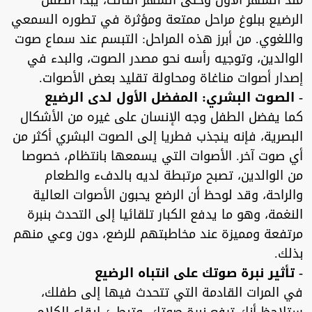
منذ الشهر الأول وحتى الشهر الثالث، يبدأ الطفل
الرضيع ببلوغ مراحل ممتعة ومؤثرة في تطوره السمعي
واللغوي. من أبرز هذه المراحل: التبسم عند سماع صوت
الوالدين، وتوجيه رأسه نحو مصدر الصوت، والبدء في
إصدار أصوات مناغاة ومحاولة تقليد بعض الأصوات.
- الصوت البشري: المفضل الأول لدى الرضيع
كما يفضل الطفل وجه الإنسان على غيره من الأشكال
البصرية، فإنه ينجذب فطريا إلى الصوت البشري أكثر من
أي صوت آخر. الأصوات التي يسمعها بانتظام، خصوصا
من الوالدين، تصبح مرتبطة لديه بالدفء والطعام
والراحة، وقد لوحظ أن الرضع يحبون الأصوات العالية
النغمة، وهو ما يدفع الكبار تلقائيا إلى التحدث بنبرة
مرتفعة ومميزة عند مخاطبتهم للرضع، دون وعي منهم
بذلك.
- تأثير نبرة صوتك على انتباه الرضيع
في المرات القادمة التي تتحدث فيها إلى طفلك،