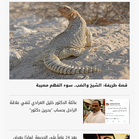
قصة طريفة: الشيخ والضب.. سوء الفهم مصيبة
عائلة الدكتور خليل العرادي تنفي علاقة
الراحل بحساب "بحرين دكتور"
بعد 24 عاماً.على الجريمة .لماذا يعرض