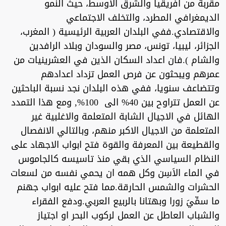
مقربة من افريقيا والشرق الاوسط، حيث النمو
الديمغرافي المطرد، والتخلف الاجتماعي
والاقتصادي.ففي البلدان العربية الرئيسية ( المغرب،
الجزائر، ليبيا، تونس، مصر والسودان وبلاد الرافدين
والشام ).فان اعداد السكان الذين في العشرينيات من
عمرهم ويبحثون عن فرص العمل تزداد اعدادهم
وتتضاعف سنويا، ففي هذه البلدان نجد نسبة الباحثين
عن العمل تتراوح بين 40% الى 100%, ومع هذا التمدد
الهائل في الاجيال الشابة المتعلمة والاغلبية غير
المتعلمة من الاجيال الاكبر منهم، وبالتالي الانفصال
والقطيعة بين المعرفة والقوة فتح ابواب الاجهاد على
النظام السياسي الذي بقي منذ تاسيسه كالجاموس
في الماء الاَسِن وكل همه ان يحمي نفسه من لسعات
الحشرات والشمس الحارقة.مما فتح عليه ابواب جهنم
ما سمِّيَ زورا وبهتانا بالربيع العربي.ودفع الفقراء
والشباب العاطل عن العمل لركوب البحر او اجتياز