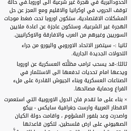
الحدودالبرية في هجرة غير شرعية الى اوروبا.في حالة
توقف الحروب في اوكرانيا والاقليم ومع العجز عن حل
المشكلات الاقتصادية، ستكون اوروبا تحت ضغط موجات
الهجرة غير الشرعية، وستكون عاجزة عن اعادة ملايين
السوريين وغيرهم من العرب والافارقة والاوكرانيين.
ثانيا :- سيتضرر الاتحاد الاوروبي واليورو من جراء
التحولات الجديدة الجارية.
ثالثا:-قد يسحب ترامب مظلَّته العسكرية عن اوروبا
ويدعها امام تحديات تدفعها الى الاستثمار في
الصناعات العسكرية وبناء الجيوش القادرة على ملء
الفراغ وحماية مصالحها.
× بناء على ما تقدم فان الدول الاوروبية التي استعمرت
الاقطار العربية وارست جغرافية سايكس - بيكو
واصدرت وعد بلفور المشؤوم ، واقامت دولة الكيان
الصهيوني على ارض فلسطين، لتكون قاعدتها