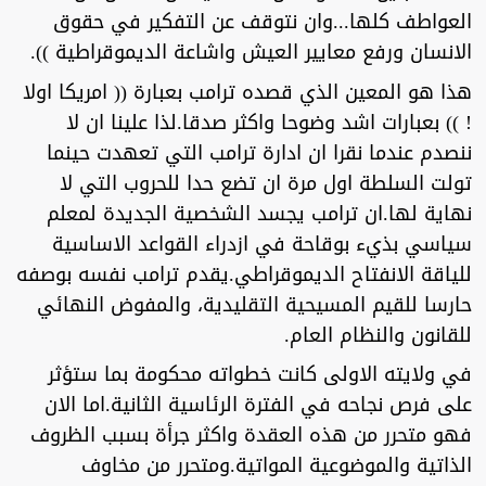
العواطف كلها...وان نتوقف عن التفكير في حقوق
الانسان ورفع معايير العيش واشاعة الديموقراطية )).
هذا هو المعين الذي قصده ترامب بعبارة (( امريكا اولا
! )) بعبارات اشد وضوحا واكثر صدقا.لذا علينا ان لا
ننصدم عندما نقرا ان ادارة ترامب التي تعهدت حينما
تولت السلطة اول مرة ان تضع حدا للحروب التي لا
نهاية لها.ان ترامب يجسد الشخصية الجديدة لمعلم
سياسي بذيء بوقاحة في ازدراء القواعد الاساسية
للياقة الانفتاح الديموقراطي.يقدم ترامب نفسه بوصفه
حارسا للقيم المسيحية التقليدية، والمفوض النهائي
للقانون والنظام العام.
في ولايته الاولى كانت خطواته محكومة بما ستؤثر
على فرص نجاحه في الفترة الرئاسية الثانية.اما الان
فهو متحرر من هذه العقدة واكثر جرأة بسبب الظروف
الذاتية والموضوعية المواتية.ومتحرر من مخاوف