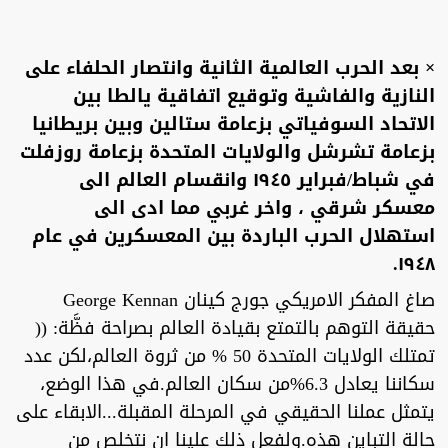
× بعد الحرب العالمية الثانية وانتصار الحلفاء على
النازية والفاشية وتوقيع اتفاقية يالطا بين
الاتحاد السوفياتي بزعامة ستالين وبين بريطانيا
بزعامة تشرشل والولايات المتحدة بزعامة روزفلت
في شباط/فبراير ١٩٤٥ وانقسام العالم الى
معسكر شرقي ، واخر غربي مما ادى الى
استهلال الحرب الباردة بين المعسكرين في عام
١٩٤٨.
صاغ المفكر الامريكي جورج كينان George Kennan
حقيقة التوهم بالتمتع بقيادة العالم بصراحة فظَّة: ((
تمتلك الولايات المتحدة 50 % من ثروة العالم،لكن عدد
سكاننا يعادل 6.3%من سكان العالم.في هذا الوضع،
يتمثل عملنا الحقيقي في المرحلة المقبلة...الابقاء على
حالة التباين هذه.ولفعل ذلك علينا ان نتخلص من