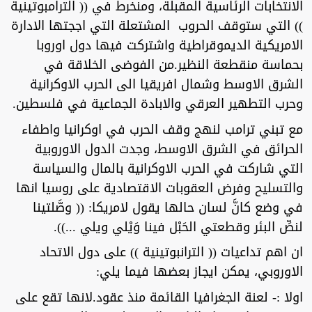
الانتخابات الرئاسية المقبلة، ومنخرط في (( الترامبوتينية
)) التي ستوقف الحروب المشتعلة التي اججتها الادارة
الامريكية الديموقراطية واشتركت فيها دول اوروبا
بحماسة منقطعة النظير.من الفوضى الخلاقة في
الشرق الاوسط وشمال افريقيا الى الحرب الاوكرانية
وحرب التطهير العرقي والابادة الجماعية في فلسطين.
مع تبني ترامب لنهج وقف الحرب في اوكرانيا واطفاء
الحرائق في الشرق الاوسط، وجدت الدول الاوروبية
التي شاركت في الحرب الاوكرانية بالمال والسياسة
والتسليح وفرض العقوبات الاقتصادية على روسيا انها
في وضع كانَّ لسان حالها يقول لامريكا: (( وصَّلتينا
لنصِّ البئر وقطعتي الحَبْل فينا وَيْلي ويلي ...)).
ان اهم تداعيات (( الترانبوتينية )) على دول الاتحاد
الاوروبي، يمكن ايجاز بعضها فيما يلي:
اولا :- لعنة الجغرافيا القائمة منذ عقود.لانها تقع على