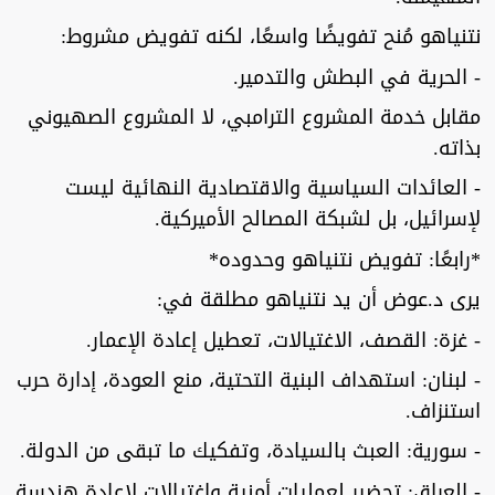
نتنياهو مُنح تفويضًا واسعًا، لكنه تفويض مشروط:
- الحرية في البطش والتدمير.
مقابل خدمة المشروع الترامبي، لا المشروع الصهيوني
بذاته.
- العائدات السياسية والاقتصادية النهائية ليست
لإسرائيل، بل لشبكة المصالح الأميركية.
*رابعًا: تفويض نتنياهو وحدوده*
يرى د.عوض أن يد نتنياهو مطلقة في:
- غزة: القصف، الاغتيالات، تعطيل إعادة الإعمار.
- لبنان: استهداف البنية التحتية، منع العودة، إدارة حرب
استنزاف.
- سورية: العبث بالسيادة، وتفكيك ما تبقى من الدولة.
- العراق: تحضير لعمليات أمنية واغتيالات لإعادة هندسة