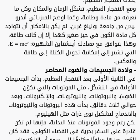
يحدث الانفجار العظيم.
ومع الانفجار العظيم، تشكّل الزمان والمكان وكل ما
نعرفه من مادة وطاقة، وكما أوضح الفيزيائي أندرو
ليدن من جامعة بولينغ غرين، لم يكن بالإمكان أن تتواجد
كل مادة الكون في حيز صغير كهذا إلا إن كانت طاقة،
وهذا يتوافق مع معادلة أينشتاين الشهيرة: E = mc²،
التي تشير إلى إمكانية تحويل الكتلة إلى طاقة
والعكس.
- ولادة الجسيمات والضوء المحاصر
في الثانية الأولى بعد الانفجار العظيم، بدأت الجسيمات
الأولية في التشكّل، مثل الفوتونات (التي تكوّن
الضوء)، والبروتونات، والنيوترونات، والإلكترونات، وبعد
حوالي ثلاث دقائق، بدأت هذه البروتونات والنيوترونات
بالاندماج لتشكيل نوى ذرات مثل الهيليوم.
لكن رغم وجود الفوتونات منذ البداية، فإنها لم تكن
قادرة على السفر بحرية في الفضاء الكوني، فقد كان