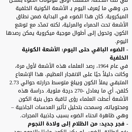
في تلك اللحظة، انطلقت أولى فوتونات الضوء بشكل
حر، وهي ما يُعرف اليوم بـ الأشعة الكونية الخلفية
الميكروية. كان هذا الضوء في البداية ضمن نطاق
الأشعة تحت الحمراء والمرئية، لكنه تمدّد مع توسّع
الكون، وتحول إلى أطوال موجية ميكروية يمكن رصدها
اليوم.
- الضوء الباقي حتى اليوم: الأشعة الكونية
الخلفية
في عام 1964، رصد العلماء هذه الأشعة لأول مرة،
وكانت دليلاً حيًا على الانفجار العظيم، هذا الإشعاع
المتبقي يملأ الكون ويبلغ متوسط حرارته حوالي 2.73
كلفن، أي ما يعادل -270 درجة مئوية. دراسة هذه
الأشعة أعطت العلماء رؤى ثاقبة حول بنية الكون
ومحتوياته، وسمحت بتحليل تأثير العدسات الجاذبية –
وهي ظاهرة انحناء الضوء بسبب جاذبية المجرات.
- فجر جديد: من الظلام إلى ولادة النجوم