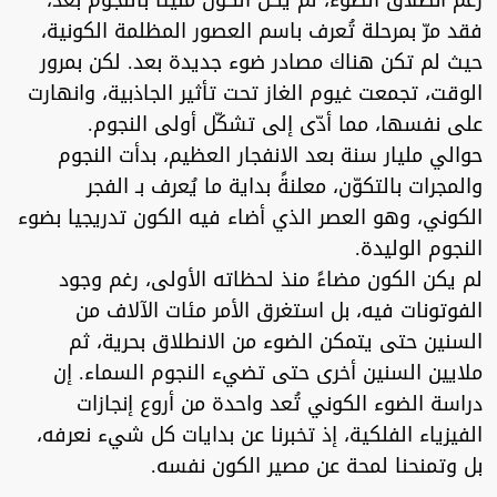
رغم انطلاق الضوء، لم يكن الكون مليئا بالنجوم بعد،
فقد مرّ بمرحلة تُعرف باسم العصور المظلمة الكونية،
حيث لم تكن هناك مصادر ضوء جديدة بعد. لكن بمرور
الوقت، تجمعت غيوم الغاز تحت تأثير الجاذبية، وانهارت
على نفسها، مما أدّى إلى تشكّل أولى النجوم.
حوالي مليار سنة بعد الانفجار العظيم، بدأت النجوم
والمجرات بالتكوّن، معلنةً بداية ما يُعرف بـ الفجر
الكوني، وهو العصر الذي أضاء فيه الكون تدريجيا بضوء
النجوم الوليدة.
لم يكن الكون مضاءً منذ لحظاته الأولى، رغم وجود
الفوتونات فيه، بل استغرق الأمر مئات الآلاف من
السنين حتى يتمكن الضوء من الانطلاق بحرية، ثم
ملايين السنين أخرى حتى تضيء النجوم السماء. إن
دراسة الضوء الكوني تُعد واحدة من أروع إنجازات
الفيزياء الفلكية، إذ تخبرنا عن بدايات كل شيء نعرفه،
بل وتمنحنا لمحة عن مصير الكون نفسه.