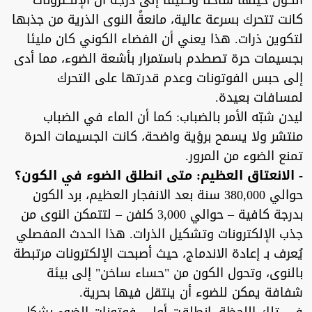
الكون حينها ساخنًا وكثيفًا إلى درجة أن الإلكترونات
كانت تتحرك بسرعة عالية، مانعةً النوى الذرية من جذبها
لتكوين ذرات. هذا يعني أن الفضاء الكوني كان مليئا
بجسيمات حرة تصطدم باستمرار بأشعة الضوء، مما أدى
إلى حبس الفوتونات وعدم قدرتها على التحرك
لمسافات بعيدة.
ليدن شبّه الأمر بالضباب: كما أن الماء في الضباب
منتشر ولا يسمح برؤية واضحة، كانت الجسيمات الحرة
تمنع الضوء من المرور.
- الانعتاق العظيم: متى انطلق الضوء في الكون؟
حوالي 380,000 سنة بعد الانفجار العظيم، برد الكون
بدرجة كافية – حوالي 3,000 كلفن – لتتمكن النوى من
جذب الإلكترونات وتشكيل الذرات. هذا الحدث المفصلي
يُعرف بـ إعادة الاندماج، حيث أصبحت الإلكترونات مرتبطة
بالنوى، وتحول الكون من "حساء ساخن" إلى بيئة
شفافة يمكن للضوء أن ينتقل فيها بحرية.