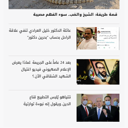
قصة طريفة: الشيخ والضب.. سوء الفهم مصيبة
عائلة الدكتور خليل العرادي تنفي علاقة
الراحل بحساب "بحرين دكتور"
بعد 24 عاماً.على الجريمة .لماذا يعرض
الإعلام الصهيوني فيديو اغتيال
الشهيد الشقاقي الآن.؟
نتنياهو يُلبس التطبيع قناع
الدين..ويقول إنه نبوءة توارتية