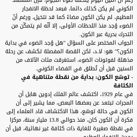
رغم أن الليل اليوم يتخلله ضوء النجوم، فإن المشهد
الكوني لم يكن كذلك دائما، فبعد لحظة الانفجار
العظيم، لم يكن الكون مضاءً كما قد نتخيل، ورغم أنّ
الضوء وُجد منذ اللحظات الأولى، إلا أنّه لم يتمكّن من
التحرك بحرية عبر الكون.
الجواب المختصر على السؤال "هل وُجد الضوء في بداية
الكون؟" هو: لا.د، لكن القصة المفصلة تكشف عن رحلة
مذهلة لفوتونات الضوء، استغرقت مئات الآلاف من
السنين قبل أن تُطلق في الفضاء الكوني.
- توسّع الكون: بداية من نقطة متناهية في
الكثافة
في عام 1929، اكتشف عالم الفلك إدوين هابل أن
المجرات تبتعد عن بعضها البعض، مما يشير إلى أن
الكون في حالة توسّع، هذا الاكتشاف قاد العلماء إلى
فكرة أن الكون كان، منذ حوالي 13.8 مليار سنة، مركزا
في نقطة صغيرة للغاية ذات كثافة غير نهائية، قبل أن