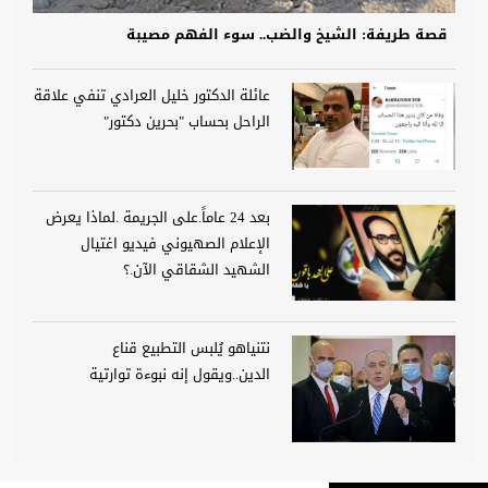
قصة طريفة: الشيخ والضب.. سوء الفهم مصيبة
عائلة الدكتور خليل العرادي تنفي علاقة
الراحل بحساب "بحرين دكتور"
بعد 24 عاماً.على الجريمة .لماذا يعرض
الإعلام الصهيوني فيديو اغتيال
الشهيد الشقاقي الآن.؟
نتنياهو يُلبس التطبيع قناع
الدين..ويقول إنه نبوءة توارتية