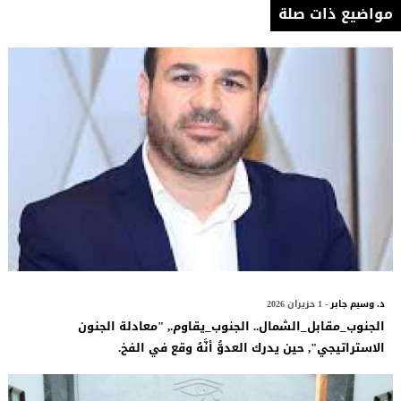
مواضيع ذات صلة
د. وسيم جابر
- 1 حزيران 2026
الجنوب_مقابل_الشمال.. الجنوب_يقاوم., "معادلة الجنون
الاستراتيجي", حين يدرك العدوُّ أنَّهُ وقع في الفخ.