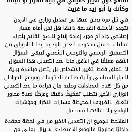
النَهج دون تغيير حقيقي في بنية القرار أو آلياته
وكأنك يا أبو زيد ما غزيت
في كل مرة يعلن فيها عن تعديل وزاري في الاردن
تتجدد الأسئلة القديمة ذاتها هل نحن أمام مسار
إصلاحي جاد أم مجرد إعادة إنتاج للنهج القائم بأجراء
عمليات تجميل محدودة لبعض الوجوه وخلط الاوراق بين
التصفيق الرسمي والتوجس الشعبي ليبقى السؤال
الأهم معلقًا في الأفق ماذا بعد التعديل هذا السؤال
لا يتعلق فقط بتغيير الأشخاص بل يتصل مباشرة ببنية
القرار السياسي وآلية صناعة الحكومات وموقع المواطن
من كل هذه المعادلات وعليه فإن قراءة ما بعد التعديل
الوزاري الأخير تتطلب تفكيكًا دقيقا ومركبًا لعدة محاور
تتعلق بالظروف المحيطة مسارات التكرار ومؤشرات
الواقع واحتمالات المستقبل
الملاحظ للجميع ان التعديل الأخير مرر في لحظة معقدة
داخليًا وخارجيًا فالوضع الاقتصادي لا يزال يعاني من