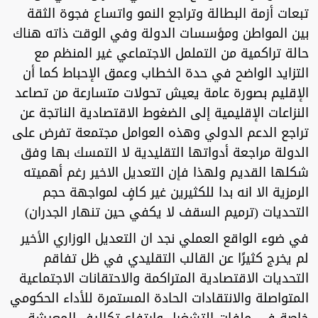
تبعات أزمة البطالة وتراجع النمو واتساع فجوة الثقة
بين المواطن ومؤسسات الدولة وفي الوقت ذاته هناك
حالة تراكمية من التململ الاجتماعي غير المنظم مع
التزايد الواضح في حدة الخطاب وعمق الإحباط كما أن
الإقليم بصورة عامة يعيش تحولات متسارعة من تصاعد
النزاعات الإقليمية إلى الضغوط الاقتصادية الناتجة عن
تراجع الدعم الدولي وهذه العوامل مجتمعة تفرض على
الدولة مراجعة أدواتها التقليدية لا التمسك بها وفق
شكلها القديم ولهذا فإن التعديل الاخير رغم أهميته
الرمزية الا انه بدا للكثيرين غير كافٍ لمواجهة حجم
التحديات (ترميم السقف لا يكفي حين تنهار الجدران)
في ضوء الواقع العملي نجد ان التعديل الوزاري الأخير
لم يخرج كثيرًا عن القالب التقليدي في ظل تفاقم
التحديات الاقتصادية المتراكمة والاحتقانات الاجتماعية
المتواصلة والانتقادات الحادة المستمرة للأداء الحكومي
خاصة في ملفات التشغيل وارتفاع تكاليف المعيشة