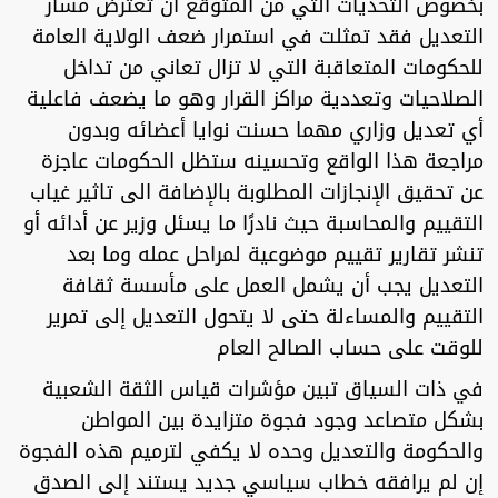
بخصوص التحديات التي من المتوقع ان تعترض مسار
التعديل فقد تمثلت في استمرار ضعف الولاية العامة
للحكومات المتعاقبة التي لا تزال تعاني من تداخل
الصلاحيات وتعددية مراكز القرار وهو ما يضعف فاعلية
أي تعديل وزاري مهما حسنت نوايا أعضائه وبدون
مراجعة هذا الواقع وتحسينه ستظل الحكومات عاجزة
عن تحقيق الإنجازات المطلوبة بالإضافة الى تاثير غياب
التقييم والمحاسبة حيث نادرًا ما يسئل وزير عن أدائه أو
تنشر تقارير تقييم موضوعية لمراحل عمله وما بعد
التعديل يجب أن يشمل العمل على مأسسة ثقافة
التقييم والمساءلة حتى لا يتحول التعديل إلى تمرير
للوقت على حساب الصالح العام
في ذات السياق تبين مؤشرات قياس الثقة الشعبية
بشكل متصاعد وجود فجوة متزايدة بين المواطن
والحكومة والتعديل وحده لا يكفي لترميم هذه الفجوة
إن لم يرافقه خطاب سياسي جديد يستند إلى الصدق