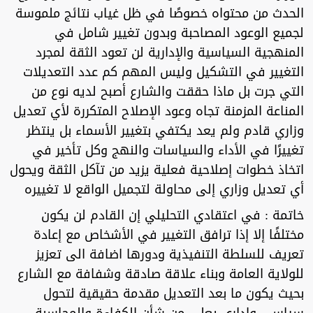
الحدث من محتواه خصوصًا في ظل غياب نتائج ملموسة
لجميع الوعود المصاحبة وبدون تغيير شامل في
المنهجية السياسية والإدارية لن تعود الثقة لمجرد
التغيير في التشكيل وليس المهم كم عدد التعديلات
التي جرت بل ماذا حققت والشارع أصبح لديه نوع من
المناعة المزمنة تجاه وعود الإصلاح المتكررة لأي تعديل
وزاري قادم ولم يعد يكتفي بتغيير الأسماء بل ينتظر
تغييرًا في الأداء والسياسات والنهج وكل تأخير في
اتخاذ خطوات إصلاحية فعلية يزيد من تآكل الثقة ويحول
أي تعديل وزاري إلى محاولة لتجميل الواقع لا تغييره
خاتمة : في اعتقادي التحليلي إن القادم لن يكون
مختلفًا إلا إذا ترافق التغيير في الأشخاص مع إعادة
تعريف للسلطة التنفيذية ودورها اضافة الى تعزيز
للولاية العامة وبناء علاقة صادقة وشفافة مع الشارع
بحيث يكون ما بعد التعديل مقدمة حقيقية لتحول
سياسي وإداري يعلي من شأن الكفاءة والمحاسبة