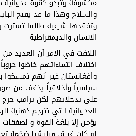
مكشوفة وتبدو كقوة عدوانية ط
والسلاح وهذا ما قد يفتح البا
وتفقدها شرعية طالما تسترت ور
الانسان والديمقراطية
اللافت في الامر أن العديد من 
اختلاف انتماءاتهم خاضوا حروباً
وأفغانستان غير أنهم تمسكوا باس
سياسياً وأخلاقياً يخفف من ص
على تدخلاتهم لكن ترامب خرج ع
العدوانية التي تترجم ذهنية الرج
يؤمن إلا بلغة القوة والصفقات
لو كان فيلق ميليشيا ضخمة تعم