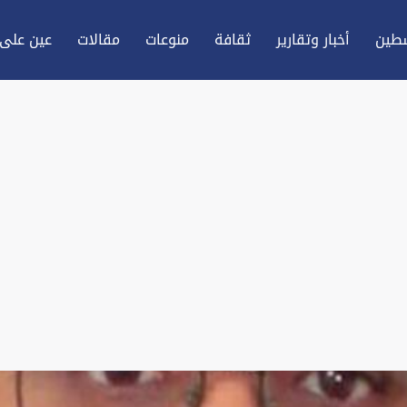
طين
أخبار وتقارير
ثقافة
منوعات
مقالات
عين علی 