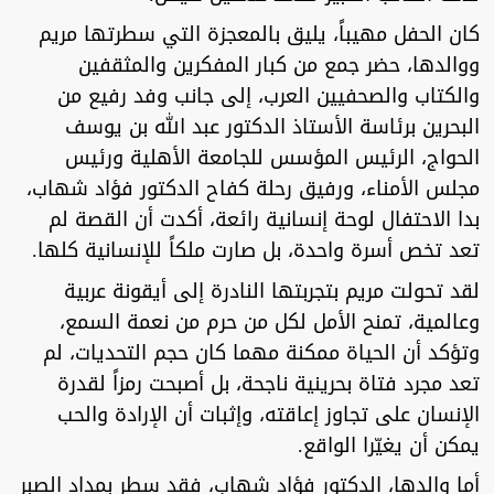
كان الحفل مهيباً، يليق بالمعجزة التي سطرتها مريم
ووالدها، حضر جمع من كبار المفكرين والمثقفين
والكتاب والصحفيين العرب، إلى جانب وفد رفيع من
البحرين برئاسة الأستاذ الدكتور عبد الله بن يوسف
الحواج، الرئيس المؤسس للجامعة الأهلية ورئيس
مجلس الأمناء، ورفيق رحلة كفاح الدكتور فؤاد شهاب،
بدا الاحتفال لوحة إنسانية رائعة، أكدت أن القصة لم
تعد تخص أسرة واحدة، بل صارت ملكاً للإنسانية كلها.
لقد تحولت مريم بتجربتها النادرة إلى أيقونة عربية
وعالمية، تمنح الأمل لكل من حرم من نعمة السمع،
وتؤكد أن الحياة ممكنة مهما كان حجم التحديات، لم
تعد مجرد فتاة بحرينية ناجحة، بل أصبحت رمزاً لقدرة
الإنسان على تجاوز إعاقته، وإثبات أن الإرادة والحب
يمكن أن يغيّرا الواقع.
أما والدها، الدكتور فؤاد شهاب، فقد سطر بمداد الصبر