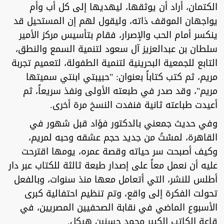
الكتمان، أراد أن يوثقها، ليهديها إلى كل أب وأم
يواجهان الموقف ذاته، وليقول لهم إن المستحيل قد
ينكسر أمام الحب والإصرار، فقام بتأسيس مركز الأمير
سلطان بن عبدالعزيز آل سعود لتنمية السمع والنطق،
التابع للجمعية البحرينية لتنمية الطفولة، لتعميم تجربة
مريم، ثم كتب كتاباً بعنوان: "حبيبتي ابنتي سميتها
مريم"، وقد صدر في طبعته الأولى ونفذ سريعاً، ثم
أعيدت طباعته ثانية فنفدت النسخ مرة أخرى.
وفي حديث جمعني بالدكتور فؤاد قبل شهور في
القاهرة، لمسْتُ من جديد حجم عشقه وحبه لمريم،
وكيف أصبحت سر حياته وقصة عمره، يومها اقترحت
عليه أن نعمل معاً على إصدار طبعة ثالثة للكتاب عبر دار
أطلس للنشر، التي أتعامل معها منذ سنوات، وبالفعل
تحولت الفكرة إلى واقع، وتم تنظيم احتفالية كبرى
الأسبوع الماضي في نقابة الصحفيين المصريين، في
قاعة الكاتب الكبير محمد حسنين هيكل.