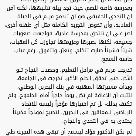
بمدرسة خاصة للصم، حيث تجد بيئة تشبهها، لكنه آمن
أن التحدي الحقيقي هو أن تندمج مريم في الحياة
العادية، وأن تخوض التجربة الكاملة مثل أي طفلة أخرى،
أصر على أن تلتحق بمدرسة عادية، فواجهت صعوبات
جسيمة، لكنها بصبرها وعزيمتها تجاوزت كل العقبات،
شيئاً فشيئاً صارت تتكلم، وتعبّر، وتتفوق، رغم غياب
حاسة السمع.
تدرجت مريم في مراحل التعليم، وحصدت النجاح تلو
الآخر، حتى تحقق الحلم الأكبر، تخرجت في الجامعة،
وبدأت مسيرتها المهنية في بنك البحرين الوطني،
لتثبت أن الإعاقة لم تكن يوماً حاجزاً أمام الطموح، ولم
تكتف بذلك، بل تم اختيارها مؤخراً رئيسة للاتحاد
الرياضي للمعاقين في البحرين، لتصبح نموذجاً مضيئاً
يحتذى به في التحدي والنجاح.
لم يكن الدكتور فؤاد ليسمح أن تبقى هذه التجربة طي