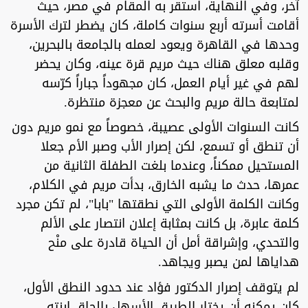
آخر، وفي النهاية، استقر به المقام في مصر، حيث
أقامت أسرته أربع سنوات كاملة، كان يضطر لترك الأسرة
وحدها في القاهرة ويعود لعمله بالجامعة بالبحرين،
وقلبه معلق هناك حيث مريم قرة عينه، وكان يحضر
لهم في غير أيام العمل، كان مجهوداً جباراً كرّسه
لمتابعة حالة مريم والبحث عن معجزة منتظرة.
كانت السنوات الأولى عصيبة، خصوصاً مع نمو مريم دون
أن تنطق أو تسمع، لكن إصرار الأب وصبر الأم جعلا
المستحيل ممكناً، وعندما بلغت الطفلة الثانية من
عمرها، حدث ما يشبه الخارق، بدأت مريم في الكلام،
وكانت الكلمة الأولى التي نطقتها "بابا"، لم تكن مجرد
كلمة عابرة، بل كانت بمثابة إعلان انتصار على الألم
والتحدي، وإشراقة أمل أن الحياة قادرة على منْح
هداياها لمن يصبر ويجاهد.
لم يتوقف إصرار الدكتور فؤاد عند حدود النطق الأول،
كان يمكنه أن يختار الطريق الأسهل بإلحاق ابنته