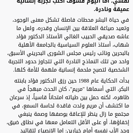
نفسي، أما اليوم فسوف أكتب تجربة إنسانية
عميقة ونادرة.
في حياة البشر محطات فاصلة تشكل معنى الوجود،
وتعيد صياغة العلاقة بين الإنسان وقدره، ولعل ما
عاشه صديقي الحبيب الغالي الأستاذ الدكتور فؤاد
شهاب، أستاذ العلوم السياسية بالجامعة الأهلية
بالبحرين ونائب رئيس مجلس الشورى البحريني الأسبق،
واحد من تلك النماذج النادرة التي تتجاوز حدود التجربة
الشخصية لتصبح ملحمة إنسانية ملهمة للأمة كلها.
بدأت الحكاية عام 1988 حين رزق الدكتور فؤاد بابنته
البكر، التي أسماها "مريم"، كان الحدث مبهجاً في
ظاهره، لكنه حمل بين طياته امتحاناً قاسياً، إذ سرعان
ما اكتشف أن مريم ولدت فاقدة لحاسة السمع، في
مجتمع ما زال ينظر للإعاقة بوصفها وصمة ينبغي
إخفاؤها، أو على الأقل التعامل معها في نطاق ضيق،
وجد الأب نفسه أمام خيارين: إما الانصياع لتقاليد