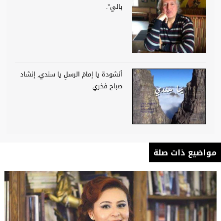
بالي".
أنشودة يا إمامَ الرسلِ يا سندي, إنشاد
صباح فخري
مواضيع ذات صلة