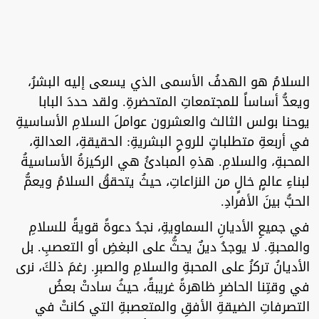
السلامُ هو الهدفُ الأسمى الذي يسعى إليه البشرُ،
ويعدُّ أساساً للمجتمعاتِ المتحضرةِ. ولقد حددَ البابا
يوحنا بولس الثالث والعشرون عواملَ السلامِ الأساسيةِ
في أربعةِ متطلباتٍ للروحِ البشريةِ: الحقيقةِ، العدالةِ،
المحبةِ، والسلامِ. هذهِ المبادئُ هي الركيزةُ الأساسيةُ
لبناءِ عالمٍ خالٍ من النزاعاتِ، حيثُ يتحققُ السلامُ ويعمُّ
الحبُّ بينَ الأفرادِ.
في جميعِ الأديانِ السماويةِ، نجدُ دعوةً قويةً للسلامِ
والمحبةِ. لا يوجدُ دينٌ يحثُّ على البغضِ أو التعصبِ. بل
الأديانُ تركزُ على المحبةِ والسلامِ والصبرِ. رغمَ ذلكَ، نرى
في وقتِنا الحاضرِ ظاهرةً غريبةً، حيثُ سادتْ بعضُ
التصرفاتِ الضيقةِ الأفقِ والمتعصبةِ التي كانتْ في