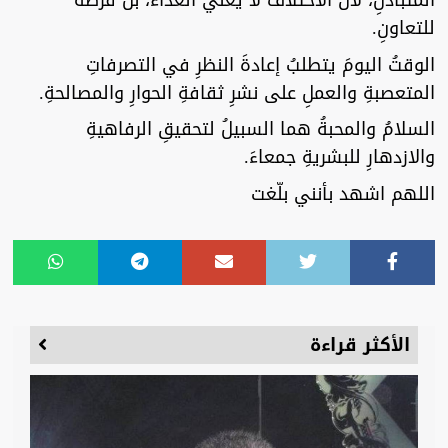
المتبادلِ، لأنَّ الاختلافَ لا يعني العداءَ، بل فرصةً
للتعاونِ.
الوقتُ اليومَ يتطلبُ إعادةَ النظرِ في التصرفاتِ
المتعصبةِ والعملِ على نشرِ ثقافةِ الحوارِ والمصالحةِ.
السلامُ والمحبةُ هما السبيلُ لتحقيقِ الرفاهيةِ
والازدهارِ للبشريةِ جمعاءَ.
اللهم اشهد بأنني بلّغت
الأكثر قراءة