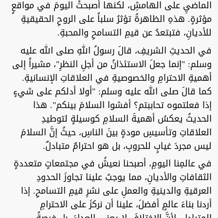
الماضيِ على الهامشِ، لكنها أصبحتْ اليومَ في مواقعٍ
مؤثرةٍ. هذهِ الظاهرةُ تؤثرُ سلباً على الروحِ الحقيقيةِ
للأديانِ، فتبتعدُ عن قيمِ التسامحِ والمحبةِ.
في الحديثِ الشريفِ، قالَ رسولُ اللهِ صلى الله عليه
وسلم: "إنما جعلَ الاستئذانُ من أجلِ النظرِ"، مشيراً إلى
أهميةِ الاحترامِ والخصوصيةِ في العلاقاتِ الإنسانيةِ.
كما قالَ صلى الله عليه وسلم: "أولا أدلكم على شيءٍ
إذا فعلتموه تحاببتم؟ أفشوا السلامَ بينكم". هذا
الحديثُ يعكسُ أهميةَ السلامِ كوسيلةٍ لتوطيدِ
العلاقاتِ وتأسيسِ مودةٍ بينَ الناسِ، حيثُ إنَّ السلامَ
ليس مجردَ غيابٍ للحروبِ، بل هو احترامٌ متبادلٌ.
في عالمِنا اليومِ، أصبحنا نعيشُ في مجتمعاتٍ متعددةٍ
الثقافاتِ والأديانِ، مما يوجبُ علينا تجاوزَ الحدودِ
العرقيةِ والدينيةِ والعملِ على نشرِ قيمِ التسامحِ. إذا
أردنا بناءَ عالمٍ أفضلَ، علينا أن نركزَ على الاحترامِ