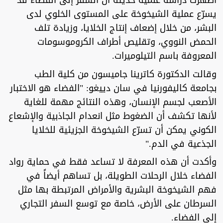
أظهرت دراسة علمية حديثة أن السفر إلى الفضاء قد
يسرّع عملية الشيخوخة على المستوى الخلوي لدى
البشر، من خلال إضعاف إنتاج الخلايا، وزيادة تلف
الحمض النووي، وتقليص أطراف الكروموسومات
المعروفة باسم التيلوميرات.
وقالت الدكتورة كاترينا جاميسون من كلية الطب
بجامعة كاليفورنيا في سان دييغو: "الفضاء هو الاختبار
الأصعب لجسم الإنسان، وهذه النتائج مهمة للغاية
لأنها تكشف أن الضغوط مثل انعدام الجاذبية والإشعاع
الكوني يمكن أن تسرّع الشيخوخة الجزيئية للخلايا
الجذعية في الدم."
وأكدت أن هذه المعرفة لا تساعد فقط في حماية رواد
الفضاء خلال الرحلات الطويلة، بل تساهم أيضاً في
فهم الشيخوخة البشرية والأمراض المرتبطة بها مثل
السرطان على الأرض، خاصة مع توسع السفر التجاري
إلى الفضاء.