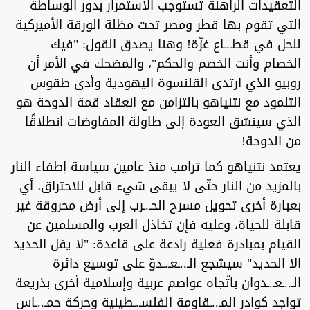
التعقيدات الراهنة تستوجب الاستمرار بدور الوساطة
التي تقوم بها قطر ومصر تحت مظلة الورقة الأميركية
للحل في قطـ.ـاع غزّة! وهنا يصدق القول: "فيك
الخصام وأنت الخصم والحكم"، والمضحك في الأمر أن
روبيو الذي ارتدى القلنسوة اليهودية وأدى طقوس
التلمود مع نتنياهو بالتزامن مع انعقاد قمة الدوحة هو
الذي سينسّق العودة إلى طاولة المفاوضات انطلاقًا
من الدوحة!
يعتمد نتنياهو كما ترامب منذ عامين سياسة إطفاء النار
بالمزيد من النار حتّى لا يبقى شيء قابل للاحتراق، أي
بعبارة أخرى تحويل مسرح الحـ.ـرب إلى أرض محروقة غير
قابلة للحياة، وعليه فإن تخاذل العرب والمسلمين عن
القيام بمبادرة فعلية رادعة على قاعدة: "لا يفل الحديد
الا الحديد" سيشجع الـ..ـعـ.ـدوّ على توسيع دائرة
الـ..ـعـ.ـدوان باتّجاه عواصم عربية وإسلامية أخرى بذريعة
تواجد كوادر المـ..ـقاومة الفلسـ.ـطينية وحركة حمـ..ـاس