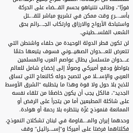
فورًا"، وطالب نتنياهو بحسم القـ.ـضاء على الحركة
بأســ..ـرع وقت ممكن في تشريع مباشر للقـ..ـتل
واستباحة الأرواح والارزاق وارتكاب الجــ..ـرائم بحق
الشعب الفلسـ.ـطيني.
لن تكون قطر الدولة الوحيدة من حلفاء واشنطن التي
تتعرض للعــ.ـدوان الصهيـ.ـوني فسوف يتبعها حتمًا
عــ.ـدوان متسلسل يطال عواصم العرب والمسلمين
بتواطؤ ودفع أميركي وصولًا إلى إخضاع شامل للعالم
العربي والإسـ.ـلا مي لتصبح دوله كالنعاج التي تساق
للذبح بلا حول ولا قوة وهذا ما يتطلبه "الشرق الأوسط
الجديد"، فالكل يجب أن يكون خاضعًا من تلقاء نفسه
على شاكلة المطبعين أما من يتجرأ على الرفض أو
الممانعة فنموذج غزّة ينتظره بلا رحمة أو هوادة.
وحدهما إيران والمـ..ـقاومة في لبنان تشكلان النموذج،
فكلتاهما فرضتا على أميركا و"إســـ.ـرائيـل" وقف