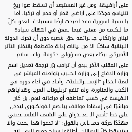
على أراضيها، ومن غير المستبعد أن تسقط صوا ريخ
نتنياهو مجدّدًا على أراضي قطر أو مصر أو تركيا، أما
بالنسبة لسورية فقد أصبحت ارضًا مستباحة للعدو بكلّ
ما للكلمة من معنى فيما يمعن في انتهاك سيادة
لبنان وارتكاب جــ..ـرائمه بحق شعبه دون أن تحرك الدولة
اللبنانية ساكنًا الا من بيانات إدانة متقطعة بانتظار التأثر
الأميركي ببكاء بعض مسؤولي حكومة نواف سلام.
على المقلب الآخر يبدو أن ترامب برّر ترجمة تعديل اسم
وزارة الدفاع إلى وزارة الحـ.ـرب بتواطئه المباشر في
لعبة الخداع "الإســـ.ـرائيـلية"، وأجاد في أداء دوره في
الكذب والمناورة، ولم تنفع تريليونات العرب وهداياهم
النفيسة في كسب تعاطفه أو مراعاته لهم، بل كان
مباشرًا في إسقاط مواقف بيانهم الفولكلوري ليدخل
على خط تأجيج الـ..ـعـ.ـدوان على الشعب الفلسـ.ـطيني
مهدّدًا حركة حمـ..ـاس بالقول: "لا تدعوا هذا يحدث والا
ستسقط كلّ الرهانات. أطلقوا سراح جميع الرهـ..ـائن