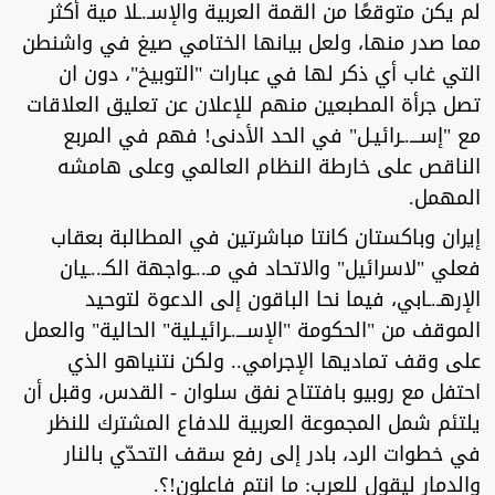
لم يكن متوقعًا من القمة العربية والإسـ.ـلا مية أكثر
مما صدر منها، ولعل بيانها الختامي صيغ في واشنطن
التي غاب أي ذكر لها في عبارات "التوبيخ"، دون ان
تصل جرأة المطبعين منهم للإعلان عن تعليق العلاقات
مع "إســـ.ـرائيـل" في الحد الأدنى! فهم في المربع
الناقص على خارطة النظام العالمي وعلى هامشه
المهمل.
إيران وباكستان كانتا مباشرتين في المطالبة بعقاب
فعلي "لاسرائيل" والاتحاد في مـ..ـواجهة الكـ..ـيان
الإرهـ.ـابي، فيما نحا الباقون إلى الدعوة لتوحيد
الموقف من "الحكومة "الإســـ.ـرائيـلية" الحالية" والعمل
على وقف تماديها الإجرامي.. ولكن نتنياهو الذي
احتفل مع روبيو بافتتاح نفق سلوان - القدس، وقبل أن
يلتئم شمل المجموعة العربية للدفاع المشترك للنظر
في خطوات الرد، بادر إلى رفع سقف التحدّي بالنار
والدمار ليقول للعرب: ما انتم فاعلون!؟.