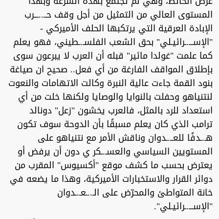
عرض الحائط، وهي لم تجتمع بهذه السرعة وبهذا
المستوى العالي من التمثيل من أجل وقف حــ..ـــرب
الإبادة العرقية التي يرتكبها الحلف الأميركي -
"الإســـ.ـرائيـلي" بحق الشعب الفلسـ.ـطيني، فهو يعلم
كما علمت "غولدا مائير" قبله أن العرب لا يبرعون سوى
بإطلاق المواقف الفارغة من أي فعل.. صحيح ان صياغة
بنود القمة جاءت عالية النبرة وكالت الاتهامات والنعوت
لنتنياهو وحفلت بالنوايا والوصايا ولكنها خلت من أي
استعداد للرد بالمثل، فالعرب يخشون "زعل" دونالد
ترامب الذي كان يعلم مسبقًا بأن الدوحة سوف تكون
هـ.ـدفًا للعــ.ـدوان وناقش الأمر مع نتنياهو على
المستويين السياسي والعسـ.ـكر ي دون أن يرفض أو
يعترض بحسب ما كشف موقع "أكسيوس" المقرب من
دوائر القرار والاستخبارات الأميركية، وهذا ما يضعه في
خانة المتواطئ والمحرّض على الـ..ـعـ.ـدوان
"الإســـ.ـرائيـلي".