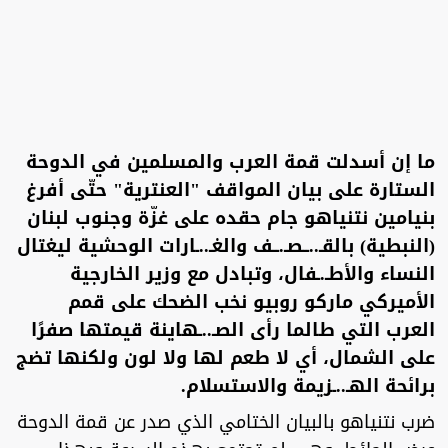
ما إن أسدلت قمة العرب والمسلمين في الدوحة
الستارة على بيان المواقف "العنترية" حتّى أفرغ
بنيامين نتنياهو جام حقده على غزّة وجنوب لبنان
(النبطية) بالقـ..ــصـ.ــف والغـ..ـارات الوحشية ليغتال
النساء والأطـ.ـفال، وتبادل مع وزير الخارجية
الأميركي ماركو روبيو نخب الضحك على قمم
العرب التي طالما رأى الصـ..ـهاينة قيمتها صفرًا
على الشمال، أي لا طعم لها ولا لون ولكنها تضج
برائحة الهـ..ـزيمة والاستسلام.
ضرب نتنياهو بالبيان الختامي الذي صدر عن قمة الدوحة