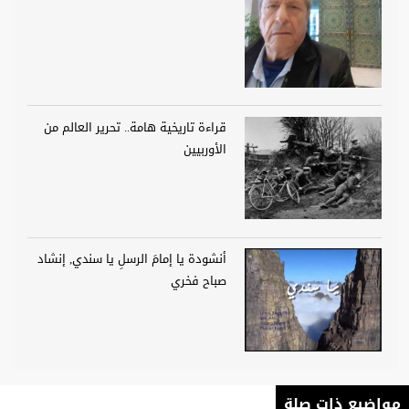
قراءة تاريخية هامة.. تحرير العالم من
الأوربيين
أنشودة يا إمامَ الرسلِ يا سندي, إنشاد
صباح فخري
مواضيع ذات صلة