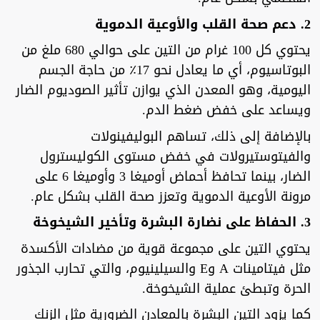
2. دعم صحة القلب والأوعية الدموية
يحتوي كل 100 غرام من التين على حوالي 680 ملغ من
البوتاسيوم، أي ما يعادل نحو 17٪ من حاجة الجسم
اليومية، وهو المعدن الذي يوازن تأثير الصوديوم الضار
ويساعد على خفض ضغط الدم.
بالإضافة إلى ذلك، تساهم البوليفينولات
والفيتوستيرولات في خفض مستوى الكوليسترول
الضار، بينما تحافظ أحماض أوميغا 3 وأوميغا 6 على
مرونة الأوعية الدموية وتعزز صحة القلب بشكل عام.
3. الحفاظ على نضارة البشرة وتأخير الشيخوخة
يحتوي التين على مجموعة قوية من مضادات الأكسدة
مثل فيتامينات A وE والسيلينيوم، والتي تحارب الجذور
الحرة وتبطئ عملية الشيخوخة.
كما يزود التين البشرة بالمعادن الضرورية مثل الزنك