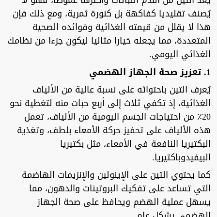
يُعد التين من أقدم النباتات وأكثرها غموضاً، فهو لا
يُصنف تقليديا كفاكهة بل كنورة ثمرية، ومع ذلك فإن
هذا لا يقلل من قيمته الغذائية وفوائده الصحية
المتعددة، مما يجعله خيارا مثاليا ليكون جزءا من نظامك
الغذائي اليومي.
1. تعزيز صحة الجهاز الهضمي
يُعرف التين باحتوائه على نسبة عالية من الألياف
الغذائية، إذ تكفي ثلاث إلى أربع حبات منه لتغطية نحو
20٪ من احتياجات الجسم اليومية من الألياف، تعمل
هذه الألياف على تحفيز حركة الأمعاء بلطف، وتغذية
البكتيريا النافعة في الأمعاء، مثل بكتيريا
البيفيدوباكتيريا.
كما يحتوي التين على الإينولين والإنزيمات الهاضمة
التي تساعد على تفكيك البروتينات والدهون، مما
يسهل عملية الهضم ويحافظ على صحة الجهاز
الهضمي بشكل عام.