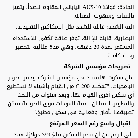
المادة: فولاذ AUS-10 الياباني المقاوم للصدأ، يتميز
بالمتانة وسهولة الصيانة.
آلية الشحذ: قابلة للشحذ مثل السكاكين التقليدية.
البطارية: قابلة للإزالة، توفر طاقة تكفي للاستخدام
المستمر لمدة 20 دقيقة، وهي مدة مثالية لتحضير
وجبة كاملة.
- تصريحات مؤسس الشركة
قال سكوت هايميندينجر، مؤسس الشركة وخبير تطوير
البرمجيات: "تمكنك C-200 من القيام بأشياء لا تستطيع
أي سكين أخرى القيام بها. وبعد سنوات من البحث
والتطوير، أثبتنا أن تقنية الموجات فوق الصوتية يمكن
تطبيقها بأمان وفعالية في سكين مطبخ."
- إقبال واسع رغم السعر المرتفع
على الرغم من أن سعر السكين يبلغ 399 دولارًا، فقد