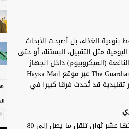
 بنوعية الغذاء، بل أصبحت الأبحاث
ليومية مثل التقبيل، البستنة، أو حتى
النافعة (الميكروبيوم) داخل الجهاز
الهضمي، تقرير نشرته صحيفة The Guardian عبر موقع Наука Mail
قليدية قد تُحدث فرقا كبيرا في
هل
الب
تشير الدراسات إلى أن قبلة مدتها عشر ثوانٍ تنقل ما يصل إلى 80