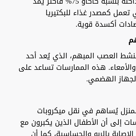
تناول قطعة من الشوكولاتة الداكنة بنسبة كاكاو 75% فأكثر يمد
ي تعمل كمصدر غذاء للبكتيريا
ادات أكسدة قوية.
تُنشط العصب المبهم، الذي يُعد أحد
 والأمعاء. هذه الممارسات تساعد على
لجهاز الهضمي.
منزل يُساهم في نقل ميكروبات
سات إلى أن الأطفال الذين يكبرون مع
لإصابة بالربو والحساسية، كما أن