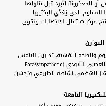
 أو المعكرونة لتبرد قبل تناولها
لمقاوم الذي يُغذّي البكتيريا
ُنتج مركبات تقلل الالتهابات وتقوي
يوم والصحة النفسية. تمارين التنفس
العميق والبطيء تُنشط الجهاز العصبي اللاودي (Parasympathetic
ما يعيد للجهاز الهضمي نشاطه الطبيعي ويُحسّن