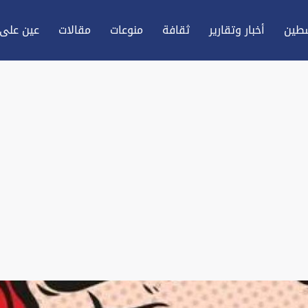
طين
أخبار وتقارير
ثقافة
منوعات
مقالات
عين علی 