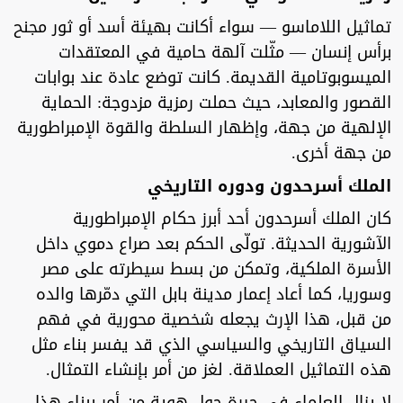
تماثيل اللاماسو — سواء أكانت بهيئة أسد أو ثور مجنح
برأس إنسان — مثّلت آلهة حامية في المعتقدات
الميسوبوتامية القديمة. كانت توضع عادة عند بوابات
القصور والمعابد، حيث حملت رمزية مزدوجة: الحماية
الإلهية من جهة، وإظهار السلطة والقوة الإمبراطورية
من جهة أخرى.
الملك أسرحدون ودوره التاريخي
كان الملك أسرحدون أحد أبرز حكام الإمبراطورية
الآشورية الحديثة. تولّى الحكم بعد صراع دموي داخل
الأسرة الملكية، وتمكن من بسط سيطرته على مصر
وسوريا، كما أعاد إعمار مدينة بابل التي دمّرها والده
من قبل، هذا الإرث يجعله شخصية محورية في فهم
السياق التاريخي والسياسي الذي قد يفسر بناء مثل
هذه التماثيل العملاقة. لغز من أمر بإنشاء التمثال.
لا يزال العلماء في حيرة حول هوية من أمر ببناء هذا