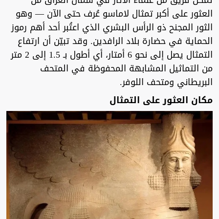
تمكّن فريق من علماء الآثار في شمال العراق من
العثور على أكبر تمثال لاماسو عُرف حتى الآن — وهو
الثور المجنح ذو الرأس البشري الذي اعتُبر أحد أهم رموز
الحماية في حضارة بلاد الرافدين. وقد تبيّن أن ارتفاع
التمثال يصل إلى نحو 6 أمتار، أي أطول بـ 1.5 إلى 2 متر
من التماثيل المشابهة المحفوظة في المتحف
البريطاني ومتحف اللوفر.
مكان العثور على التمثال