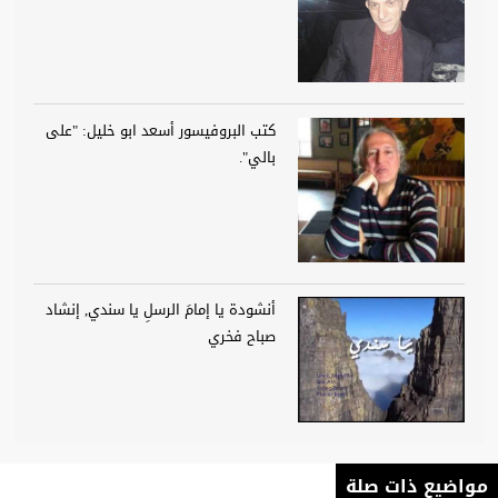
كتب البروفيسور أسعد ابو خليل: "على
بالي".
أنشودة يا إمامَ الرسلِ يا سندي, إنشاد
صباح فخري
مواضيع ذات صلة