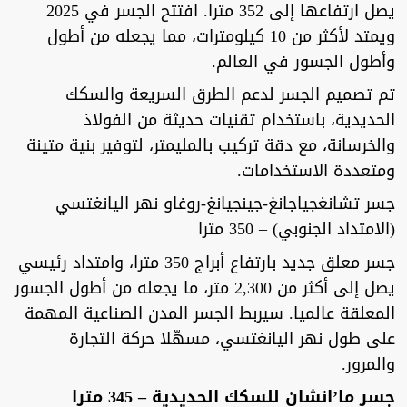
يصل ارتفاعها إلى 352 مترا. افتتح الجسر في 2025
ويمتد لأكثر من 10 كيلومترات، مما يجعله من أطول
وأطول الجسور في العالم.
تم تصميم الجسر لدعم الطرق السريعة والسكك
الحديدية، باستخدام تقنيات حديثة من الفولاذ
والخرسانة، مع دقة تركيب بالمليمتر، لتوفير بنية متينة
ومتعددة الاستخدامات.
جسر تشانغجياجانغ-جينجيانغ-روغاو نهر اليانغتسي
(الامتداد الجنوبي) – 350 مترا
جسر معلق جديد بارتفاع أبراج 350 مترا، وامتداد رئيسي
يصل إلى أكثر من 2,300 متر، ما يجعله من أطول الجسور
المعلقة عالميا. سيربط الجسر المدن الصناعية المهمة
على طول نهر اليانغتسي، مسهّلا حركة التجارة
والمرور.
جسر ما’انشان للسكك الحديدية – 345 مترا