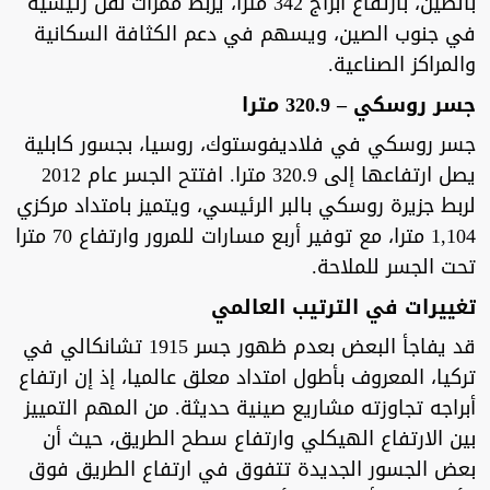
بالصين، بارتفاع أبراج 342 مترا، يربط ممرات نقل رئيسية
في جنوب الصين، ويسهم في دعم الكثافة السكانية
والمراكز الصناعية.
جسر روسكي – 320.9 مترا
جسر روسكي في فلاديفوستوك، روسيا، بجسور كابلية
يصل ارتفاعها إلى 320.9 مترا. افتتح الجسر عام 2012
لربط جزيرة روسكي بالبر الرئيسي، ويتميز بامتداد مركزي
1,104 مترا، مع توفير أربع مسارات للمرور وارتفاع 70 مترا
تحت الجسر للملاحة.
تغييرات في الترتيب العالمي
قد يفاجأ البعض بعدم ظهور جسر 1915 تشانكالي في
تركيا، المعروف بأطول امتداد معلق عالميا، إذ إن ارتفاع
أبراجه تجاوزته مشاريع صينية حديثة. من المهم التمييز
بين الارتفاع الهيكلي وارتفاع سطح الطريق، حيث أن
بعض الجسور الجديدة تتفوق في ارتفاع الطريق فوق