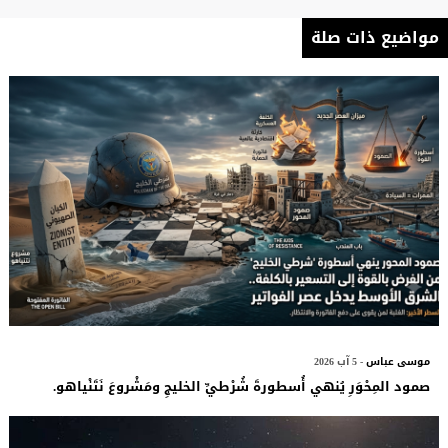
مواضيع ذات صلة
موسى عباس
- 5 آب 2026
صمود المِحْوَرِ يُنهي أُسطورةَ شُرْطيِّ الخليجِ ومَشْروعَ نَتَنْياهو.