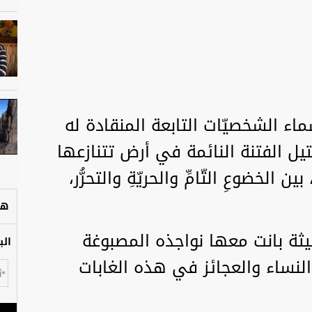
اء الشخصيّات التابعة المنقادة له
يل الفتنة النائمة في أرض تتنازعها
 الخضوعِ التّامِّ والحريّةِ والتحرُّر،
هل
ثة بانت معها نواجذه المصبوغة
الب
والنساء والعجائز في هذه الغابات