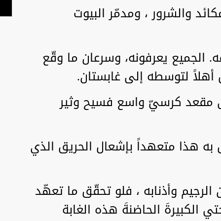
مكائد والشرور ، ومدمّر البيوت
فه. الجميع يعرفونه، وسرعان ما وقّع
أهلاً لتوسطه إلى غابستان.
وعلى مقعد كرسيّ واسع فسيح وثير
 به هذا متعهداً بإشعال الحريق الذي
ن الرجيم وأذنابه ، فلو تحقّق ما تعهّد
 الكبيرةَ الحاضنةَ هذه الغابة