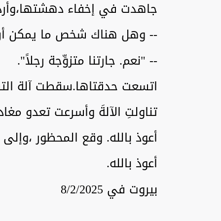
جاهدت في إخفاء دهشتها،وأرد
-- وهل هناك شخص ما يمكن أن يت
-- "نعم. جارتنا متزوِّجة رجلاً".
اتسعت حدقتاها.سقطت آلة التس
تناولتِ الآلةَ وأسرعت تعدو مغاد
أعوذ بالله. وقع المحظور ،وإلى 
أعوذ بالله.
بيروت في 8/2/2025