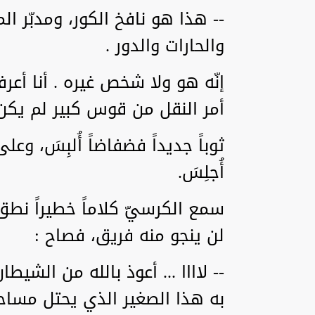
-- هذا هو نافخ الكور، ومدبّر ال
والحارات والدور .
إنّه هو ولا شخص غيره . أنا أعر
أمر النقل من قوس كبير لم يكن 
ثوباً جديداً فضفاضاً أُلبِسَ، 
أُجلِسَ.
سمع الكرسيّ كلاماً خطيراً نطق
لن ينجو منه فريق، فصاح :
-- لاااا ... أعوذ بالله من الشيطا
به هذا الصغير الذي يحتل مساحتي