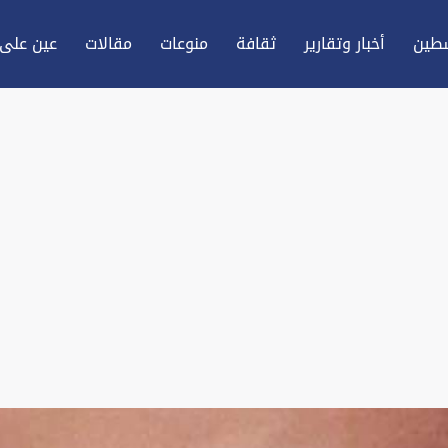
طين
أخبار وتقارير
ثقافة
منوعات
مقالات
عين علی 