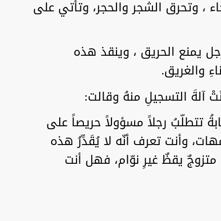
ء ، وتحرق الشجر والحجر، وتأتي على
رجل يمنع الحريق ، وينقذ هذه
ناءِ والغريق.
دْنَتْ آلةَ التسجيلِ منهُ وقالت:
ابةُ تتطلّبُ رجلاً مسؤولاً حريصاً على
هات، وأنت تعرف أنّه لا يُقَدِّرُ هذه
ٍ متزوجٌ يقظٌ غيرِ نوّام، فهل أنت