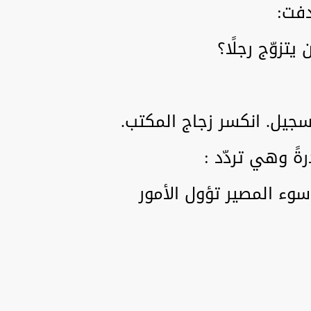
فت:
زوّج رجلًا؟
جيل. انكسر زجاج المكتب.
رةً وهي تردّد :
سوء المصير تؤول الأمور