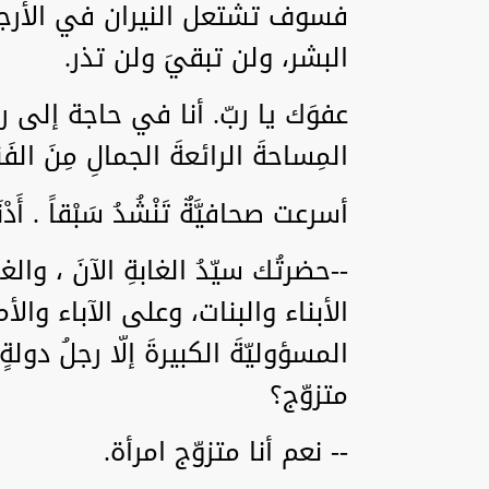
فسوف تشتعل النيران في الأرجا
البشر، ولن تبقيَ ولن تذر.
عفوَك يا ربّ. أنا في حاجة إلى 
المِساحةَ الرائعةَ الجمالِ مِنَ الفَ
أسرعت صحافيَّةٌ تَنْشُدُ سَبْقاً . أَ
--حضرتُك سيّدُ الغابةِ الآنَ ، والغ
الأبناء والبنات، وعلى الآباء والأم
المسؤوليّةَ الكبيرةَ إلّا رجلُ دولة
متزوّج؟
-- نعم أنا متزوّج امرأة.