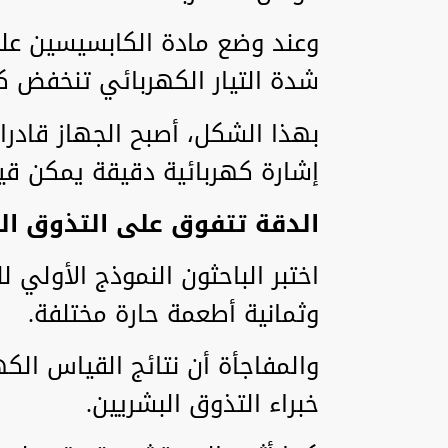
وعند وضع مادة الكابسيسين على
شدة التيار الكهربائي تنخفض كلم
بهذا الشكل، أصبح الجهاز قادرا
إشارة كهربائية دقيقة يمكن قيا
الدقة تتفوق على التذوق ال
اختبر الباحثون النموذج الأولي ل
وثمانية أطعمة حارة مختلفة.
والمفاجأة أن نتائج القياس الك
خبراء التذوق البشريين.