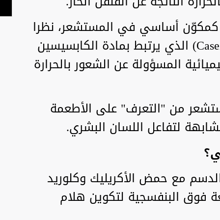
ارة الناتجة عن الفلفل الحار.
 كمكوّن أساسي في المستشعر، نظرا
لاحتوائه على بروتين الكازين (Casein) الذي يرتبط بمادة الكابسيسين
ة الكيميائية المسؤولة عن الشعور بالحرارة
ستشعر من "التعرف" على الأطعمة
شابهة لتفاعل اللسان البشري.
ي؟
الدسم مع حمض الأكريليك وكلوريد
عة فوق البنفسجية لتكوين هلام