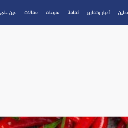
طين
أخبار وتقارير
ثقافة
منوعات
مقالات
عين علی 