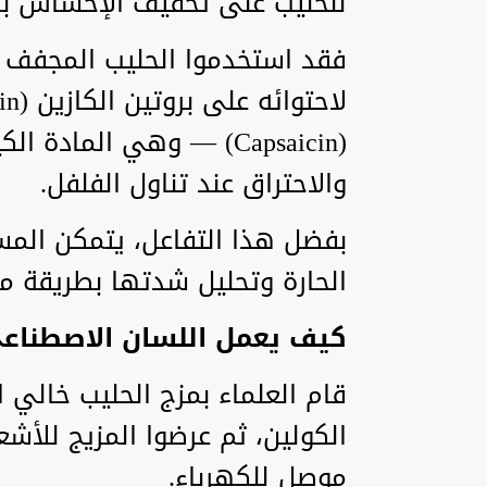
للحليب على تخفيف الإحساس بالحر
فقد استخدموا الحليب المجفف
(Capsaicin) — وهي الماد
والاحتراق عند تناول الفلفل.
بفضل هذا التفاعل، يتمكن الم
الحارة وتحليل شدتها بطريقة م
كيف يعمل اللسان الاصطناع
قام العلماء بمزج الحليب خالي 
الكولين، ثم عرضوا المزيج للأش
موصل للكهرباء.