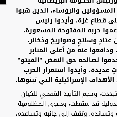
ورئيس الحكومة البريطانية
لمسؤولين والرؤساء، الذين هبوا
لى قطاع غزة، وأيدوا رئيس
عموا حربه المفتوحة المسعورة،
 عتادٍ وسلاحٍ وصواريخ وذخائر،
ودافعوا عنه من أعلى المنابر
خدموا لصالحه حق النقض "الفيتو"
 عديدة، وأيدوا استمرار الحرب
لأهداف الإسرائيلية التي تبنوها.
بددت، وحجم التأييد الشعبي للكيان
لدولية قد سقطت، ودعوى المظلومية
ه وتسانده، وتقف إلى جانبه وتساعده،