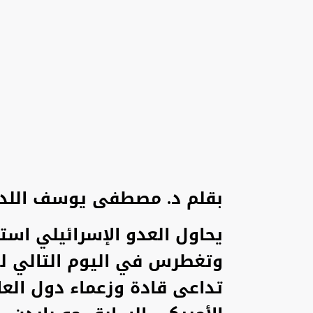
بقلم د. مصطفى يوسف اللد
يحاول العدو الإسرائيلي استع
وتغطرس في اليوم التالي لع
تداعى قادة وزعماء دول الع