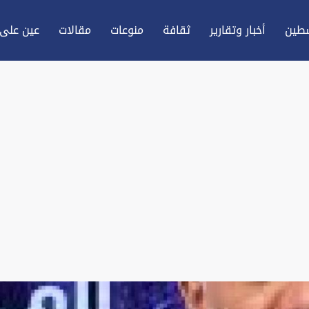
طين
أخبار وتقارير
ثقافة
منوعات
مقالات
عين علی 