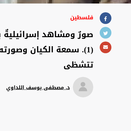
فلسطين
صورٌ ومشاهد إسرائيليةٌ ب
(1). سمعة الكيان وصورت
تتشظى
د. مصطفى يوسف اللداوي