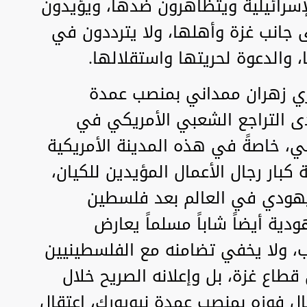
الإسرائيلية ويتظاهرون ضدها، ويؤيدون
 جانب غزة وأهلها، ولا يترددون في
 والدعوة لحريتها واستقلالها.
ري زهران ممداني بمنصب عمدة
دى التراجع الشعبي الأمريكي في
ني، خاصةً في هذه المدينة الأمريكية
 كبار رجال الأعمال المؤيدين للكيان،
 يهودي في العالم بعد فلسطين
ودية أيضاً شاباً مسلماً يعارض
ب، ولا يخفي تضامنه مع الفلسطينيين
 قطاع غزة، بل وإعلانه الصريح خلال
ال فوزه بمنصب عمدة نيويورك، اعتقال