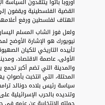
أوروبا باتوا ينتقدون السياسة 
القضية الفلسطينية ويقفون إلى
الهتاف لفلسطين ورفع أعلامها،
ولعل فوز الشاب المسلم اليسا
نيويورك هو الإشارة الأوضح لم
تأييده التاريخي للكيان الصهيو
الأولى، عاصمة الاقتصاد، ومدينة
والمدينة التي تضم أكبر تجمع
المحتلة، التي انتخبت بأصواتٍ يه
سياسة رئيس بلاده دونالد ترام
وتنديده بالحرب الإسرائيلية على
حملته الانتخابية عن عزمه في ح