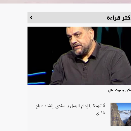
كثر قراءة
كير بصوت عالٍ
أنشودة يا إمامَ الرسلِ يا سندي, إنشاد صباح
فخري