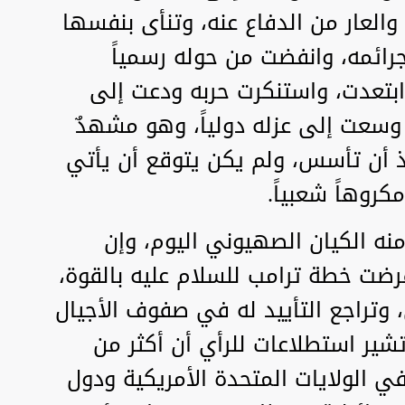
والعار من الدفاع عنه، وتنأى بنفسها
رائمه، وانفضت من حوله رسمياً
ابتعدت، واستنكرت حربه ودعت إلى
سعت إلى عزله دولياً، وهو مشهدٌ
ذ أن تأسس، ولم يكن يتوقع أن يأتي
كروهاً شعبياً.
منه الكيان الصهيوني اليوم، وإن
رضت خطة ترامب للسلام عليه بالقوة،
وتراجع التأييد له في صفوف الأجيال
 تشير استطلاعات للرأي أن أكثر من
م دون ألـــ 45 سنة في الولايات المتحدة الأمريكية ودول