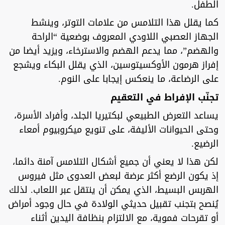
الطفل.
كما يقلل هذا التلامس من علامات التوتر، وينشط
الجهاز العصبي اللاودي المعروف بوضعية “الراحة
والهضم”، مما يدعم الهضم والاسترخاء، ويزيد أيضا من
إفراز هرمون الأوكسيتوسين، الذي يقلل البكاء ويشجع
على الرضاعة، ما ينعكس إيجابا على النوم.
تجنّب الإفراط في التعقيم
يساعد التعرض الطبيعي لبكتيريا الجلد، وأفراد الأسرة،
وحتى الحيوانات الأليفة، على تنويع ميكروبيوم أمعاء
الرضيع.
لكن هذا لا يعني أن جميع أشكال التلامس آمنة دائما،
إذ يكون الرضع أكثر عرضة لبعض العدوى مثل فيروس
الهربس البسيط، الذي يمكن أن ينتقل عبر اللعاب. لذلك
يُنصح بتجنب تقبيل حديثي الولادة في حال وجود أمراض
أو تقرحات فموية، مع الالتزام بنظافة اليدين أثناء