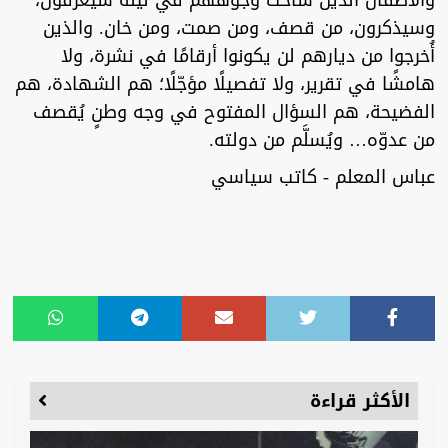
والأطفال الذين شاخت وجوههم في ليلة سيعرفون،
وسيذكرون، من قصف، ومن صمت، ومن خان. والذين
أُخرجوا من ديارهم لن يكونوا أرقامًا في نشرة، ولا
هامشًا في تقرير، ولا تفصيلًا مؤجّلًا؛ هم الشهادة، هم
الفضيحة، هم السؤال المفتوح في وجه وطنٍ يُقصف
من عدوّه… ويُسلَّم من دولته.
عباس المعلم - كاتب سياسي
الأكثر قراءة