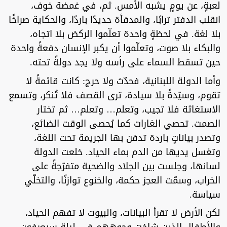
لعبةٍ، عن يومٍ يشبه الأمس. ثم، في غمضة خوف،
انقلب الدفتر ترابًا، والمدفأة حديدًا باردًا، والحكاية صراخًا
بلا لغة. في لحظةٍ واحدة تعلّموا الركض بلا اتجاه،
والبكاء بلا صوت، وتعلّموا أن يكبر الإنسان دفعةً واحدة
حين تسقط السماء على رأسه ولا يجد دولةً تحته.
وأما الدولة اللبنانية، فحدّث ولا حرج: كانت قائمةً لا
تقوم، وسيّدةً بلا سيادة، ترى القصف فلا تُنكر، وتسمع
الاستغاثة فلا تجيب، وتعلم… وتعلم… ثم تختار
الصمت. تحصي الغارات كما يُحصى الوقت الضائع،
وتصدر بياناتٍ باردة تدفن بها الجريمة تحت اللغة،
وتغسل يديها من الدم بماء الحياد. خلعت الدولة
لسانها، وجلست بين الجلاد والضحية متفرّجةً على
الخراب، وسمّت العجز حكمة، والخنوع توازنًا، والتخلّي
سياسة.
لكن الأرض لا تقرأ البيانات، والبيوت لا تفهم الحياد،