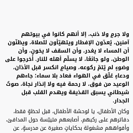
ولا جرمٍ ولا ذنب، إلا أنهم كانوا في بيوتهم
آمنين، يُعدّون الإفطار ويتهيّأون للصلاة، ويظنّون
أن المساء لا يغدر، وأن السقف لا يخون، وأن
الوطن، ولو جائعًا، لا يسلّم أهله للنار. أُخرجوا على
وضوءٍ لم يُتمّ ركوعه، وصيامٍ انكسر قبل الأذان،
ودعاءٍ عُلّق في الهواء فعاد بلا سماء؛ جاءهم
الوعيد من فوق، لا رحمة فيه ولا إنذار نجاة، صوتٌ
شيطاني يسبق القذيفة ويهدم القلب قبل
الجدار.
وكان الأطفال، يا لوحشة الأطفال، قبل لحظةٍ فقط،
دفاترهم على ركبهم، أصابعهم متيبّسة حول المدافئ،
وأفواههم مشغولة بحكاياتٍ صغيرة عن مدرسةٍ، عن