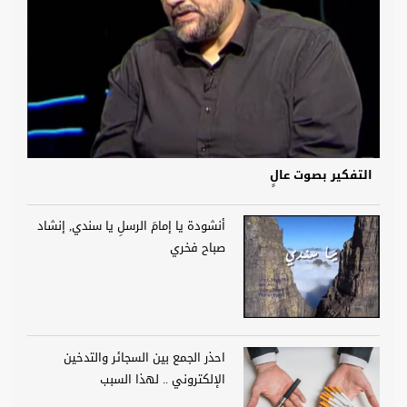
التفكير بصوت عالٍ
أنشودة يا إمامَ الرسلِ يا سندي, إنشاد
صباح فخري
احذر الجمع بين السجائر والتدخين
الإلكتروني .. لهذا السبب