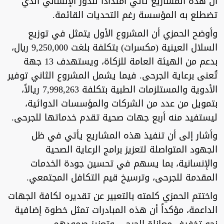
أن هذه المشاريع تأتي امتداداً للدور الإنساني الذي
تضطلع به المؤسسة رغم التحديات القائمة.
وأوضح الحمزي أن المشروع الأول يتمثل في توزيع
السلال العينية (مكسرات) بتكلفة بلغت 9,250,000 ريال،
بدعم من الهيئة العامة للزكاة، ويستهدف 13 جهة
تُعنى برعاية الجرحى. فيما يشمل المشروع الثاني توفير
الأدوية والمستلزمات الطبية بتكلفة 7,998,263 ريالاً،
بتمويل من عدد من الشركات والمؤسسات الدوائية،
ليستفيد منه أربع جهات صحية تقدم خدماتها للجرحى.
وأشار إلى أن تنفيذ هذه المشاريع يأتي في ظل
الجهود المتواصلة لتعزيز برامج الرعاية الصحية
والإنسانية، بما يسهم في تحسين جودة الخدمات
المقدمة للجرحى، وترسيخ قيم التكافل المجتمعي.
واختتم الحمزي كلمته بالتعبير عن تقديره لكافة الجهات
الداعمة، مؤكداً أن هذه المبادرات تمثل خطوة إضافية
نحو تخفيف معاناة الجرحى وتعزيز صمودهم.