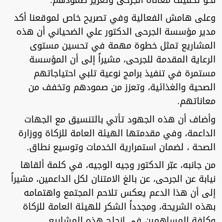
وعلى هامش الفعالية وفي تصريح خاص لموقعنا أكد
مدير مؤسسة الجرحى الدكتور علي الضحياني أن هذه
المشاريع تمثل خطوة مهمة في تحسين مستوى
الرعاية المقدمة للجرحى، مشيراً إلى أن المؤسسة
مستمرة في تنفيذ برامج نوعية تلبي احتياجاتهم
الصحية والغذائية، وتعزز من صمودهم وتخفف من
معاناتهم.
وأضاف أن هذه الجهود تأتي بالتنسيق مع الجهات
الداعمة، وفي مقدمتها الهيئة العامة للزكاة ووزارة
الصحة ، لضمان استمرارية الخدمات وتوسيع نطاق.
من جانبه، عبّر الدكتور وجيه الوجيه، في كلمة ألقاها
نيابة عن الجرحى، عن بالغ الامتنان لكل الداعمين، مشيراً
إلى أن هذا الدعم يعكس تلاحم المجتمع واهتمامه
بهذه الشريحة، ومجدداً الشكر للهيئة العامة للزكاة
وكافة المساهمين في إنجاح هذه المشاريع.