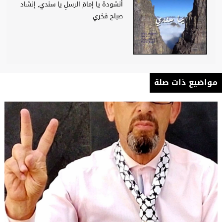
أنشودة يا إمامَ الرسلِ يا سندي, إنشاد
صباح فخري
مواضيع ذات صلة