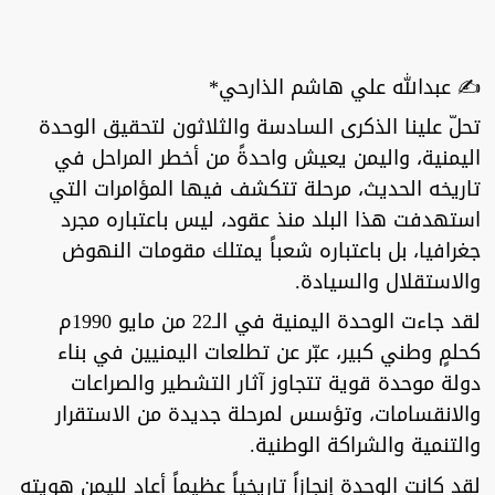
✍️ عبدالله علي هاشم الذارحي*
تحلّ علينا الذكرى السادسة والثلاثون لتحقيق الوحدة
اليمنية، واليمن يعيش واحدةً من أخطر المراحل في
تاريخه الحديث، مرحلة تتكشف فيها المؤامرات التي
استهدفت هذا البلد منذ عقود، ليس باعتباره مجرد
جغرافيا، بل باعتباره شعباً يمتلك مقومات النهوض
والاستقلال والسيادة.
لقد جاءت الوحدة اليمنية في الـ22 من مايو 1990م
كحلمٍ وطني كبير، عبّر عن تطلعات اليمنيين في بناء
دولة موحدة قوية تتجاوز آثار التشطير والصراعات
والانقسامات، وتؤسس لمرحلة جديدة من الاستقرار
والتنمية والشراكة الوطنية.
لقد كانت الوحدة إنجازاً تاريخياً عظيماً أعاد لليمن هويته