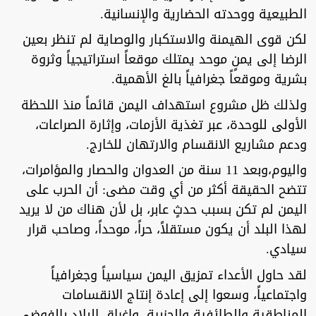
الطبيعية ووحدته الحضارية والإنسانية.
لكن قوى الهيمنة والاستكبار والوصاية لم تنظر بعين
الرضا إلى يمنٍ موحد يمتلك موقعاً استراتيجياً وثروة
بشرية وموقعاً جغرافياً بالغ الأهمية.
ولذلك ظل مشروع استهداف اليمن قائماً منذ اللحظة
الأولى للوحدة، عبر تغذية الأزمات، وإثارة الصراعات،
ودعم مشاريع الانقسام والارتهان للخارج.
واليوم،وبعد 11 سنة من العدوان والحصار والمؤامرات،
تتضح الحقيقة أكثر من أي وقت مضى: أن الحرب على
اليمن لم تكن بسبب حدثٍ عابر، بل لأن هناك من لا يريد
لهذا البلد أن يكون مستقلاً، حراً، موحداً، وصاحب قرار
سيادي.
لقد حاول الأعداء تمزيق اليمن سياسياً وجغرافياً
واجتماعياً، وسعوا إلى إعادة إنتاج الانقسامات
المناطقية والطائفية والحزبية، وإغراق البلاد بالفوضى