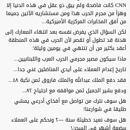
CNN كانت فاضحة ولم يبق ذو عقل في هذه الدنيا إلا
وهزأ من مجرم الحرب هذا ومن مستشاريه الآتين جميعا
من أفق المخابرات المركزية الأميركية...
لكن السؤال الذي يفرض نفسه بعد انتهاء المعارك إلى
هدنة قد تطول أو تقصر لأن الحرب في هذه المنطقة
أعقد بكثير من أن تنتهي في يومين وليلة؛
ماذا سيكون مصير مجرمي الحرب العرب واللبنانيين...
تاريخ إعدام العملاء على أيدي المناضلين غني جدا...
فقد دفع الملك عبدالله والملك فاروق ثمن نكبة ٤٨...
ودفع بشير الجميل ثمن مواقفه مع اجتياح ٨٢...
هل سوف نترك من تواصل مع أفخاي أدرعي يمشي
طليقا في شوارعنا!
هل سوف نعيد خطيئة سنة ٢٠٠٠ ونحكم على العملاء
ببضعة أشهر في السجن!