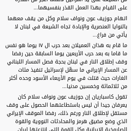
على القيام بهذا العمل القذر بنفسيهما...
اتهام جوزيف عون ونواف سلام وكل من يقف معهما
بالنوايا العنصرية والإبادة تجاه الشيعة في لبنان لا
يأتي من فراغ...
ما قام به هذان العميلان بعد حرب ال ١٧ يوما هو نفس
ما قاما به بعد حرب الأربعين يوما السابقة حين رفضا
وقف إطلاق النار في لبنان بحجة فصل المسار اللبناني
عن المسار الإيراني ما سهّل لإسرائيل تنفيذ مئات
الغارات حيث قتلت في يوم الأربعاء الأسود وحده أكثر
من ثلاثمائة وخمسين مدنيا...
تقول كاسباريان إن جوزيف عون ونواف سلام كان
يعرفان جيدا أن ليس باستطاعتهما الحصول على وقف
مستقل لإطلاق النار ورغم ذلك، رفضا الموقف الإيراني
الذي وضع مضيق هرمز والمحادثات النووية والقوة
الصاروخية الإيرانية وكل القوة التي انتزعتها إيران