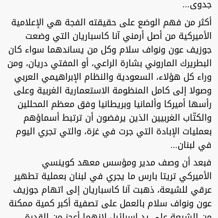
جدوى...
أكثر من فهم الوضع على حقيقته الفجة هي الإعلامية
الأميركية من أصل أرمني آنا كاسباريان التي وضعت
جوزيف عون ونواف سلام وكل من يساندهما سواء كان
البطريرك الماروني بشارة الراعي، أو المفتي دريان، ومن
وراء كل هؤلاء، السعودية والنظام الإبراهيمي العربي
وصولا إلى كامل المنظومة الاستعمارية الغربية وعلى
رأسها أميركا وألمانيا وبريطانيا وفق معظم المحللين
والكتّاب الغربيين الذين يرفضون أن ترتبط أسماؤهم
بعمليات الإبادة التي جرت في غزة، والتي تجري اليوم
في لبنان...
فبعد أن وصف مدير ومؤسس معهد كوينسي
الأميركي تريتا بارس ما يجري في لبنان بعملية تطهير
عرقي للشيعة، ذهبت آنا كاسباريان إلى اتهام جوزيف
عون ونواف سلام بالعمل على تصفية أكبر كمية ممكنة
من الشيعة على يد اسرائيل لانهما أعجز من القدرة