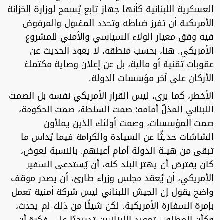
العسكرية اللبنانية كأنها جهاز تابع يُسمح لوزارة الخزانة
الأمريكية أن تفرز ضباطه وتحدد المقبول والمرفوض
فيه وفق معيار الولاء السياسي والأمني للمشروع
الأمريكي. هنا، بحسب منطقه، لا يعود الحديث عن
عقوبات تقنية أو مالية، بل عن إعلان وصاية مكتملة
الأركان على آخر مؤسسات الدولة.
الأخطر، كما يرى، ليس القرار الأمريكي نفسه بل الصمت
اللبناني المذلّ أمامه؛ صمت السلطة، صمت الحكومة،
صمت المؤسسات، وصمت أولئك الذين يملأون
الشاشات حديثًا عن السيادة والكرامة فيما يُداس ما
تبقى من هيبة الدولة أمام أعينهم. بالنسبة لعوض،
كان يفترض أن يهتز البلد كله، أن يُستدعى السفير
الأمريكي، أن يُعقد مجلس وزراء طارئ، أن يصدر موقف
واضح يقول إن الجيش اللبناني ليس شركة أمنية تعمل
بإمرة السفارة الأمريكية. لكن شيئًا من ذلك لم يحدث،
وكأن المطلوب تعويد اللبنانيين تدريجيًا على فكرة أن