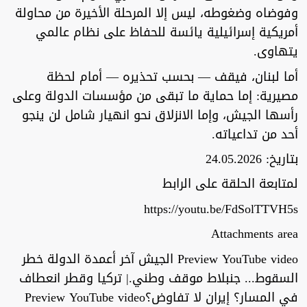
وفوضاه وضغوطه، ليس إلا المرحلة الأخيرة من محاولة
أمريكية إسرائيلية يائسة للحفاظ على نظام عالمي
يتهاوى.
أما لبنان، فيقف — بحسب تحذيره — أمام لحظة
مصيرية: إما حماية ما تبقى من مؤسسات الدولة وعلى
رأسها الجيش، وإما الانزلاق نحو انهيار شامل لن ينجو
أحد من تداعياته.
بتاريخ: 24.05.2026
لمتابعة الحلقة على الرابط
https://youtu.be/FdSolTTVH5s
Attachments area
Preview YouTube video الجيش آخر أعمدة الدولة خطر
السقوط... جنبلاط موقف وطني.| تركيا وقطر انعطاف
في المسار؟ إيران لا تفاوض؟Preview YouTube video