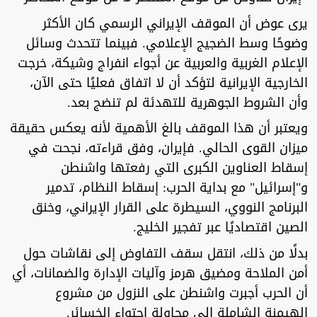
يرى عوض أن الموقف الإيراني الرسمي كان الأكثر
وضوحًا وسط الضجيج الإعلامي. فبينما تتحدث وسائل
الإعلام الغربية والعربية عن أجواء انفراج وشيكة، خرجت
الخارجية الإيرانية لتؤكد أن لا اتفاق فعليًا حتى الآن،
وأن الشروط الجوهرية للتهدئة لم تنضج بعد.
ويعتبر أن هذا الموقف بالغ الأهمية لأنه يعكس حقيقة
ميزان القوى الحالي. فإيران، وفق قراءته، نجحت في
إسقاط العناوين الكبرى التي رفعتها واشنطن
و"إسرائيل" مع بداية الحرب: إسقاط النظام، تدمير
البرنامج النووي، السيطرة على القرار الإيراني، وخنق
الصين اقتصاديًا عبر تفجير الخليج.
بدلًا من ذلك، انتقل سقف التفاوض إلى نقاشات حول
أمن الملاحة ومضيق هرمز وآليات الإدارة والضمانات، أي
أن الحرب أجبرت واشنطن على النزول من مشروع
الهيمنة الشاملة إلى محاولة احتواء الخسائر.