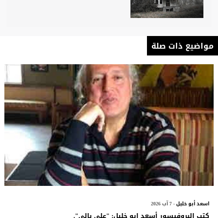
مواضيع ذات صلة
اسعد أبو خليل
- 7 آب 2026
كتب البروفيسور أسعد ابو خليل: "على بالي".