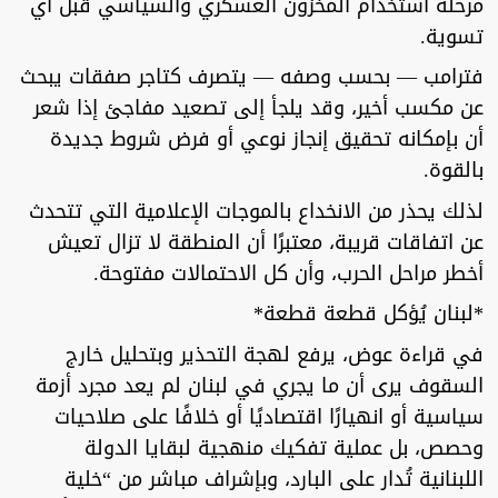
مرحلة استخدام المخزون العسكري والسياسي قبل أي
تسوية.
فترامب — بحسب وصفه — يتصرف كتاجر صفقات يبحث
عن مكسب أخير، وقد يلجأ إلى تصعيد مفاجئ إذا شعر
أن بإمكانه تحقيق إنجاز نوعي أو فرض شروط جديدة
بالقوة.
لذلك يحذر من الانخداع بالموجات الإعلامية التي تتحدث
عن اتفاقات قريبة، معتبرًا أن المنطقة لا تزال تعيش
أخطر مراحل الحرب، وأن كل الاحتمالات مفتوحة.
*لبنان يُؤكل قطعة قطعة*
في قراءة عوض، يرفع لهجة التحذير وبتحليل خارج
السقوف يرى أن ما يجري في لبنان لم يعد مجرد أزمة
سياسية أو انهيارًا اقتصاديًا أو خلافًا على صلاحيات
وحصص، بل عملية تفكيك منهجية لبقايا الدولة
اللبنانية تُدار على البارد، وبإشراف مباشر من “خلية