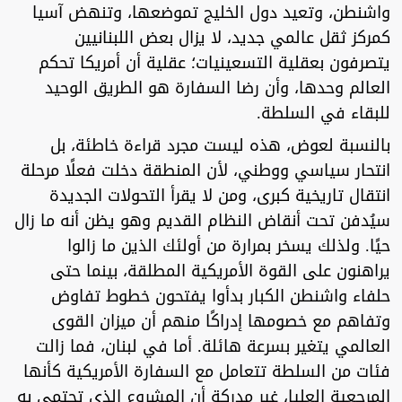
واشنطن، وتعيد دول الخليج تموضعها، وتنهض آسيا
كمركز ثقل عالمي جديد، لا يزال بعض اللبنانيين
يتصرفون بعقلية التسعينيات؛ عقلية أن أمريكا تحكم
العالم وحدها، وأن رضا السفارة هو الطريق الوحيد
للبقاء في السلطة.
بالنسبة لعوض، هذه ليست مجرد قراءة خاطئة، بل
انتحار سياسي ووطني، لأن المنطقة دخلت فعلًا مرحلة
انتقال تاريخية كبرى، ومن لا يقرأ التحولات الجديدة
سيُدفن تحت أنقاض النظام القديم وهو يظن أنه ما زال
حيًا. ولذلك يسخر بمرارة من أولئك الذين ما زالوا
يراهنون على القوة الأمريكية المطلقة، بينما حتى
حلفاء واشنطن الكبار بدأوا يفتحون خطوط تفاوض
وتفاهم مع خصومها إدراكًا منهم أن ميزان القوى
العالمي يتغير بسرعة هائلة. أما في لبنان، فما زالت
فئات من السلطة تتعامل مع السفارة الأمريكية كأنها
المرجعية العليا، غير مدركة أن المشروع الذي تحتمي به