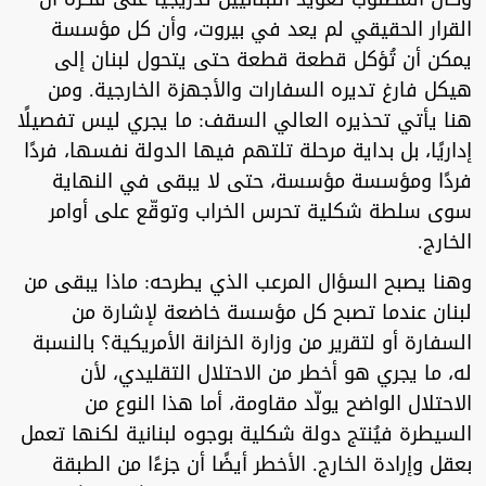
القرار الحقيقي لم يعد في بيروت، وأن كل مؤسسة
يمكن أن تُؤكل قطعة قطعة حتى يتحول لبنان إلى
هيكل فارغ تديره السفارات والأجهزة الخارجية. ومن
هنا يأتي تحذيره العالي السقف: ما يجري ليس تفصيلًا
إداريًا، بل بداية مرحلة تلتهم فيها الدولة نفسها، فردًا
فردًا ومؤسسة مؤسسة، حتى لا يبقى في النهاية
سوى سلطة شكلية تحرس الخراب وتوقّع على أوامر
الخارج.
وهنا يصبح السؤال المرعب الذي يطرحه: ماذا يبقى من
لبنان عندما تصبح كل مؤسسة خاضعة لإشارة من
السفارة أو لتقرير من وزارة الخزانة الأمريكية؟ بالنسبة
له، ما يجري هو أخطر من الاحتلال التقليدي، لأن
الاحتلال الواضح يولّد مقاومة، أما هذا النوع من
السيطرة فيُنتج دولة شكلية بوجوه لبنانية لكنها تعمل
بعقل وإرادة الخارج. الأخطر أيضًا أن جزءًا من الطبقة