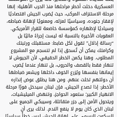
العسكرية دخلت أخطر مراحلها منذ الحرب الأهلية: إنها
مرحلة الاستنزاف المركب، حيث يُضرب الجيش اقتصاديًا
لإفقار جنوده، وسياسيًا لعزله، ومعنويًا لإهانة ضباطه،
وسياديًا لإظهاره كمؤسسة خاضعة للقرار الأمريكي.
العقوبات الأخيرة بالنسبة له ليست إجراءً ماليًا بل
“رسالة إذلال” تقول لكل ضابط: مستقبلك ورتبتك
وكرامتك يمكن أن تُسحق إذا لم تنسجم مع المشروع
المطلوب. وهنا يكمن الخطر الحقيقي، لأن الجيوش لا
تنهار فقط بالقصف والحروب، بل تنهار عندما يُضرب
إيمانها بنفسها ويُزرع الخوف داخلها ويشعر ضباطها
أن دولتهم تخلت عنهم. ومن هنا يطلق عوض إنذاره
الأخطر: إذا تصدع الجيش، فإن لبنان سيدخل فورًا مرحلة
الانهيار الكبير؛ ستعود الحواجز، وتنهض الميليشيات،
ويتحول الأمن إلى جزر متقاتلة، وسيبكي الجميع على
لبنان الذي كان يوم لا ينفع الندم. لذلك يرى أن
السكوت الرسمي على إهانة الجيش ليس خطأً سياسيًا