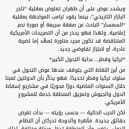
ويشدد عوض على أن طهران تفاوض بعقلية “تاجر
البازار التاريخي”، بينما يقود ترامب المواجهة بعقلية
“السمسار” الباحث عن صفقة سريعة أو صورة نصر
إعلامية. ولهذا فهو يحذر من أن التصريحات الأمريكية
المتناقضة قد تكون مجرد مناورة تمهّد إما لضربة
غادرة، أو لابتزاز تفاوضي جديد.
*تركيا وقطر... بداية التحول الكبير*
من أبرز النقاط التي يتوقف عندها عوض التحول في
سلوك تركيا وقطر تحديدًا. فهو يذكّر بأن الدولتين لعبتا
خلال السنوات الماضية دورًا محوريًا في مشاريع إسقاط
الدول والجيوش وتمزيق المنطقة خدمة للمشروع
الأمريكي.
لكن الحرب الحالية — بحسب رؤيته — بدأت تفرض
حقائق جديدة. فأنقرة والدوحة تدركان أن النظام
الدولي يتغير، وأن المنطقة تدخل مرحلة مختلفة، لذلك