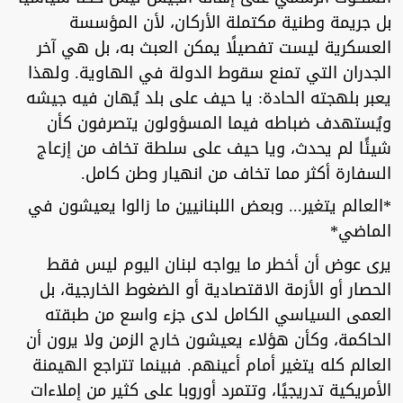
بل جريمة وطنية مكتملة الأركان، لأن المؤسسة
العسكرية ليست تفصيلًا يمكن العبث به، بل هي آخر
الجدران التي تمنع سقوط الدولة في الهاوية. ولهذا
يعبر بلهجته الحادة: يا حيف على بلد يُهان فيه جيشه
ويُستهدف ضباطه فيما المسؤولون يتصرفون كأن
شيئًا لم يحدث، ويا حيف على سلطة تخاف من إزعاج
السفارة أكثر مما تخاف من انهيار وطن كامل.
*العالم يتغير... وبعض اللبنانيين ما زالوا يعيشون في
الماضي*
يرى عوض أن أخطر ما يواجه لبنان اليوم ليس فقط
الحصار أو الأزمة الاقتصادية أو الضغوط الخارجية، بل
العمى السياسي الكامل لدى جزء واسع من طبقته
الحاكمة، وكأن هؤلاء يعيشون خارج الزمن ولا يرون أن
العالم كله يتغير أمام أعينهم. فبينما تتراجع الهيمنة
الأمريكية تدريجيًا، وتتمرد أوروبا على كثير من إملاءات