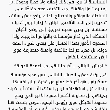
السياسية لا يرى في ذلك إهانة ولا خطرًا وجوديًا، بل
يعتبره “أمرًا واقعًا” يجب التكيف معه حفاظًا على
السلطة والمواقع والمصالح. لذلك يرفع عوض سقف
تحذيره إلى الحد الأقصى: لبنان لا يُدار اليوم كدولة
مستقلة، بل يجري سحبه تدريجيًا إلى وضع الكيان
المفكك الذي تُدار مؤسساته بالأوامر الخارجية، وإذا
استمرت الأمور بهذا المسار فلن يبقى شيء اسمه
دولة، بل مجرد خرائط طائفية وأمنية متصارعة فوق
أرض مستباحة بالكامل.
*الجيش اللبناني... آخر ما تبقى من أعمدة الدولة*
في رؤية عوض، الجيش اللبناني ليس مجرد مؤسسة
عسكريةبل هو آخر خط دفاع عن فكرة لبنان نفسها.
ولذلك فإن استهدافه ليس استهدافًا لفئة أو لضباط
بعينهم، بل محاولة لكسر العمود الأخير الذي يمنع
سقوط الهيكل فوق رؤوس الجميع. عوض يتحدث هنا
بلغة شديدة القسوة والتحذير، لأنه يرى أن المؤسسة