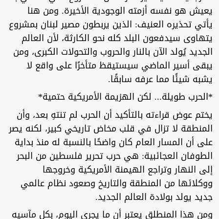
يعيش هو نفسه أزمته الوجودية الأخيرة. ومن هنا
يأتي تحذيره العنيف: الذين يربطون مصير لبنان بمشروع
يتهاوى سيدفعون البلد كله نحو الكارثة، لأن العالم
الجديد يُولد الآن بالنار والحروب والتحولات الكبرى، ومن
يبقى أسير الماضي سيستيقظ متأخرًا على واقع لا
يشبه شيئًا مما عرفه سابقًا.
*الحرب طويلة... لكن الهزيمة الأمريكية حتمية*
يختم عوض قراءته بالتأكيد أن الحرب لم تنتهِ بعد، وأن
المنطقة لا تزال في قلب مخاض تاريخي كبير، لكنه يصر
على أن المسار العام كان واضحًا بالنسبة له منذ بداية
الطوفان العجائبية: هي حرب تحرير فلسطين من البحر
إلى النهار وتراجع الهيمنة الأمريكية وخروجها
ووكلائها من المنطقة والتاريخ وصعود نظام عالمي
جديد يولد بولادة العالم الجديد.
ومن هذا المنطلق يعتبر أن ما يجري اليوم، بكل مآسيه