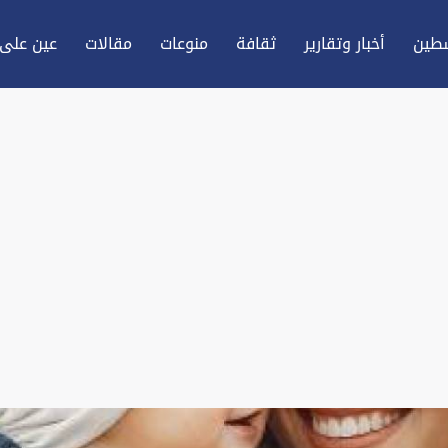
طين
أخبار وتقارير
ثقافة
منوعات
مقالات
عين علی 