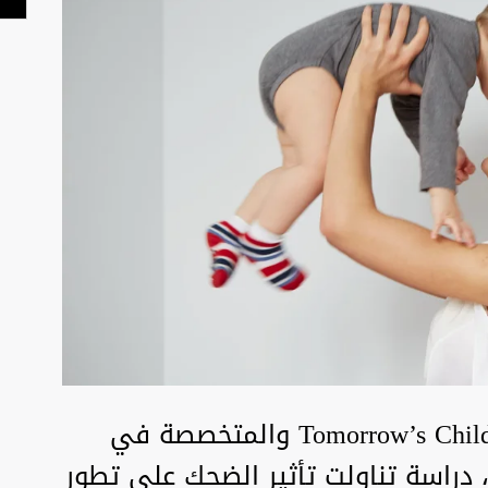
أجرت الدكتورة ، مديرة منظمة Tomorrow’s Child والمتخصصة في
، دراسة تناولت تأثير الضحك على تطور