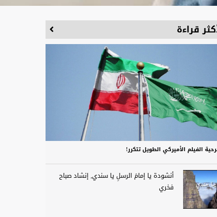
كثر قراءة
حية الفيلم الأميركي الطويل تتكرر!
أنشودة يا إمامَ الرسلِ يا سندي, إنشاد صباح
فخري