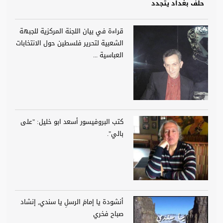
حلف بغداد يتجدد
قراءة في بيان اللجنة المركزية للجبهة
الشعبية لتحرير فلسطين حول الانتخابات
العباسية ...
كتب البروفيسور أسعد ابو خليل: "على
بالي".
أنشودة يا إمامَ الرسلِ يا سندي, إنشاد
صباح فخري