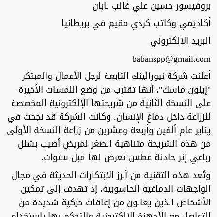
بروفيسور حسين علي غالب بابان
أكاديمي وكاتب كردي مقيم في بريطانيا
البريد الالكتروني
babanspp@gmail.com
أعلنت شركة نيورالينك التابعة لرجل الأعمال والمبتكر
"إيلون ماسك"، أنها تقترب من وضع اللمسات الأخيرة
على النسخة الثانية من شريحتها الإلكترونية المخصصة
للزراعة داخل دماغ الإنسان. وكانت الشركة قد نجحت في
يناير عام ألفين وأربعة وعشرين من زراعة النسخة الأولى
من هذه الشريحة متناهية الصغر لمريض أصيب بشلل
رباعي إثر حادثة غطس تعرض لها قبل سنوات.
وتُعد هذه التقنية من أبرز الابتكارات الحديثة في مجال
الواجهات الدماغية الحاسوبية، إذ تهدف إلى تمكين
الأشخاص الذين يعانون من إعاقات حركية شديدة من
التواصل مع الأجهزة الإلكترونية والتحكم بها باستخدام