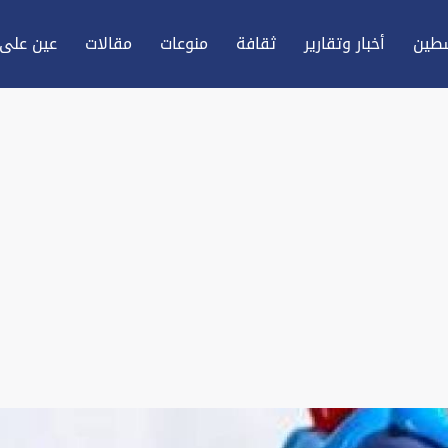
طين
أخبار وتقارير
ثقافة
منوعات
مقالات
عين علی 