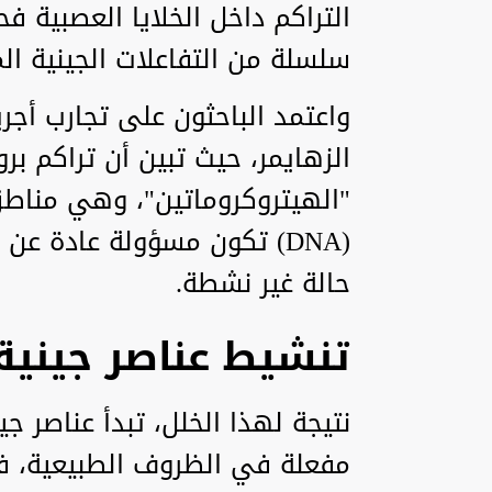
التراكم داخل الخلايا العصبية ف
سلسلة من التفاعلات الجينية ال
واعتمد الباحثون على تجارب أج
الزهايمر، حيث تبين أن تراكم بر
"الهيتروكروماتين"، وهي مناطق
(DNA) تكون مسؤولة عادة عن 
حالة غير نشطة.
تنشيط عناصر جينية
نتيجة لهذا الخلل، تبدأ عناصر ج
مفعلة في الظروف الطبيعية، في 