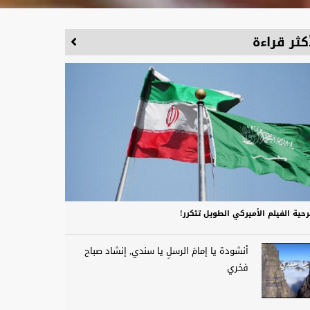
كثر قراءة
حية الفيلم الأميركي الطويل تتكرر!
أنشودة يا إمامَ الرسلِ يا سندي, إنشاد صباح
فخري