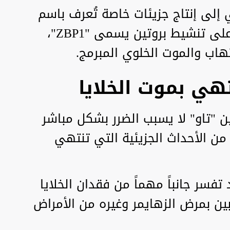
إلى إنتاج جزيئات خاصة تُعرف باسم
"Z-RNA"، والتي تعمل بدورها على تنشيط بروتين يسمى "ZBP1"،
تهاب والموت الخلوي المبرمج.
هي بموت الخلايا
تين "تاو" لا يسبب الضرر بشكل مباشر
ن الأحداث الجزيئية التي تنتهي
تفسر جانباً مهماً من فقدان الخلايا
ين بمرض الزهايمر وغيره من الأمراض