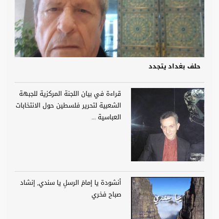
حلف بغداد يتجدد
قراءة في بيان اللجنة المركزية للجبهة
الشعبية لتحرير فلسطين حول الانتخابات
العباسية ...
أنشودة يا إمامَ الرسلِ يا سندي, إنشاد
صباح فخري