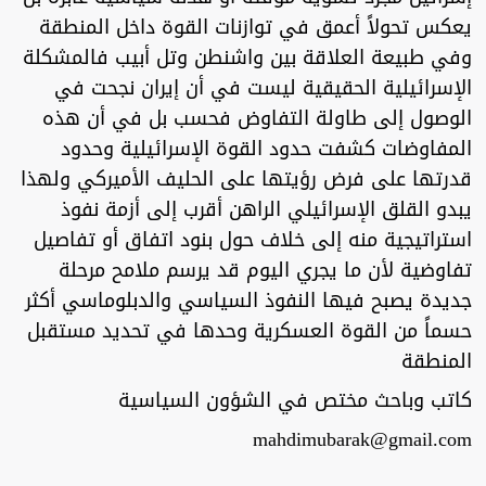
يعكس تحولاً أعمق في توازنات القوة داخل المنطقة
وفي طبيعة العلاقة بين واشنطن وتل أبيب فالمشكلة
الإسرائيلية الحقيقية ليست في أن إيران نجحت في
الوصول إلى طاولة التفاوض فحسب بل في أن هذه
المفاوضات كشفت حدود القوة الإسرائيلية وحدود
قدرتها على فرض رؤيتها على الحليف الأميركي ولهذا
يبدو القلق الإسرائيلي الراهن أقرب إلى أزمة نفوذ
استراتيجية منه إلى خلاف حول بنود اتفاق أو تفاصيل
تفاوضية لأن ما يجري اليوم قد يرسم ملامح مرحلة
جديدة يصبح فيها النفوذ السياسي والدبلوماسي أكثر
حسماً من القوة العسكرية وحدها في تحديد مستقبل
المنطقة
كاتب وباحث مختص في الشؤون السياسية
mahdimubarak@gmail.com