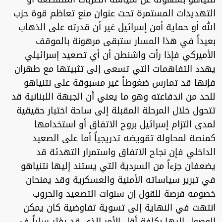
التهديدات المستمرة تحت عنوان منع تعاظم قوة حزب
الله أو حماية أمن إسرائيل غير أن قدرته على الذهاب
بعيداً في هذا المسار ستبقى مرهونة بالموقف
الأميركي فإذا رأت واشنطن أن أي تصعيد إسرائيلي
يهدد التفاهمات التي تسعى إلى تثبيتها مع طهران
فإنها قد تمارس ضغوطاً غير مسبوقة على نتنياهو
للحد من اندفاعته وهو ما يعني أن الجبهة اللبنانية قد
تتحول خلال المرحلة المقبلة إلى ساحة اختبار حقيقية
لمدى التزام إسرائيل بروح الاتفاق أو استخدامها
كمنصة لمحاولة تقويضه تدريجياً أما على الصعيد
الداخلي فإن نجاح الاتفاق واستمرار التهدئة قد
يضعفان جزءاً من السردية التي يستند إليها نتنياهو
في تبرير سياساته الأمنية والعسكرية وقد يمنحان
خصومه فرصة للقول إن سنوات التصعيد والحروب
انتهت في النهاية إلى تسوية تفاوضية كان يمكن
الوصول إليها بكلفة أقل الأمر الذي قد يؤثر سلباً في