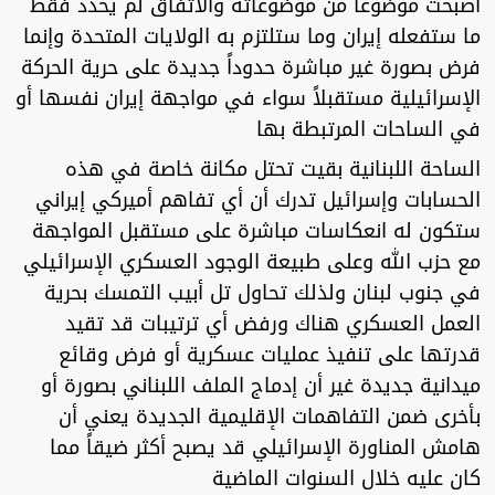
أصبحت موضوعاً من موضوعاته والاتفاق لم يحدد فقط
ما ستفعله إيران وما ستلتزم به الولايات المتحدة وإنما
فرض بصورة غير مباشرة حدوداً جديدة على حرية الحركة
الإسرائيلية مستقبلاً سواء في مواجهة إيران نفسها أو
في الساحات المرتبطة بها
الساحة اللبنانية بقيت تحتل مكانة خاصة في هذه
الحسابات وإسرائيل تدرك أن أي تفاهم أميركي إيراني
ستكون له انعكاسات مباشرة على مستقبل المواجهة
مع حزب الله وعلى طبيعة الوجود العسكري الإسرائيلي
في جنوب لبنان ولذلك تحاول تل أبيب التمسك بحرية
العمل العسكري هناك ورفض أي ترتيبات قد تقيد
قدرتها على تنفيذ عمليات عسكرية أو فرض وقائع
ميدانية جديدة غير أن إدماج الملف اللبناني بصورة أو
بأخرى ضمن التفاهمات الإقليمية الجديدة يعني أن
هامش المناورة الإسرائيلي قد يصبح أكثر ضيقاً مما
كان عليه خلال السنوات الماضية