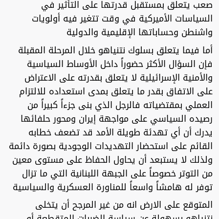
صعب يتعلق بمستقبل قدرتها على التأثير في
السياسات الأميركية في وقت تتغير فيه أولويات
واشنطن وحساباتها الإقليمية والدولية
أما فيما يتعلق بسلوك نتنياهو خلال المرحلة المقبلة
فإن السؤال الأكثر حضوراً داخل الأوساط السياسية
والأمنية الإسرائيلية لا يتعلق بقدرته على الاعتراض
على الاتفاق بقدر ما يتعلق بمدى استعداده للالتزام
العملي بمقتضياته فالرجل الذي بنى جزءاً كبيراً من
رصيده السياسي على مواجهة إيران ومحور حلفائها
يدرك أن أي تهدئة طويلة الأمد قد تضعف خطابه
القائم على استحضار التهديدات الوجودية بصورة دائمة
ولذلك لا يستبعد أن يحاول الحفاظ على مستوى معين
من التوتر خصوصاً على الجبهة اللبنانية التي ما تزال
توفر له هامشاً واسعاً للمناورة العسكرية والسياسية
المتوقع على الارض انه من غير المرجح أن يتخلى
نتنياهو بسهولة عن سياسة الضربات المتقطعة أو