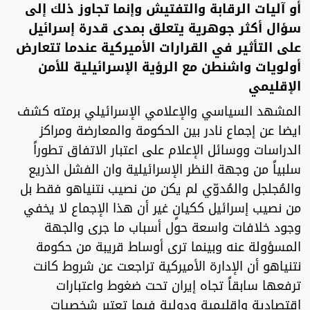
أو آليات الرقابة والتفتيش وإنما تجاوز ذلك إلى
سؤال أكثر جوهرية يتعلق بمدى قدرة إسرائيل
على التأثير في القرارات الأميركية عندما تتعارض
أولويات واشنطن مع الرؤية الإسرائيلية للأمن
الإقليمي
المشهد السياسي والإعلامي الإسرائيلي برمته كشف
ايضا عن إجماع نادر بين الحكومة والمعارضة ومراكز
الدراسات ووسائل الإعلام على اعتبار الاتفاق تطوراً
سلبياً من وجهة النظر الإسرائيلية وان الفشل الذريع
والمُجلجل والمُدوّي لم يكن من نصيب نتنياهو فقط بل
من نصيب إسرائيل ككيانٍ غير أن هذا الإجماع لا يخفي
وجود خلافات واسعة حول أسباب ما جرى والجهة
المسؤولة عنه وبينما ترى أوساط قريبة من حكومة
نتنياهو أن الإدارة الأميركية تراجعت عن شروط كانت
ترفعها سابقاً تجاه إيران تحت ضغوط واعتبارات
اقتصادية وإقليمية ودولية فيما تعتبر شخصيات