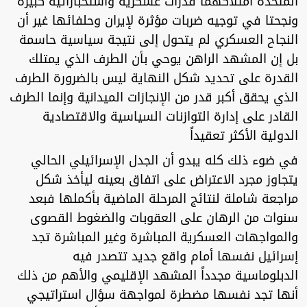
المتحدة امتلاكهما قدرات عسكرية واستخباراتية كبيرة
ونجحتا في توجيه ضربات مؤثرة لإيران وحلفائها غير أن
النجاح العسكري لم يتحول إلى نتيجة سياسية حاسمة
بل إن المشهد الراهن يوحي بأن الطرف الذي يمتلك
القدرة على تحديد شكل النهاية ليس بالضرورة الطرف
الذي يحقق أكبر قدر من الإنجازات الميدانية وإنما الطرف
القادر على إدارة التوازنات السياسية والاقتصادية
الدولية الأكثر تعقيداً
في ضوء ذلك كله يبدو أن الجدل الإسرائيلي الحالي
يتجاوز مجرد الاعتراض على اتفاق بعينه ليأخذ شكل
مراجعة شاملة لنتائج المرحلة الماضية بأكملها فبعد
سنوات من الرهان على العقوبات والضغوط القصوى
والمواجهات العسكرية المباشرة وغير المباشرة تجد
إسرائيل نفسها أمام واقع جديد تتصدر فيه
الدبلوماسية مجدداً المشهد الإقليمي والأهم من ذلك
أنها تجد نفسها مضطرة لمواجهة سؤال استراتيجي