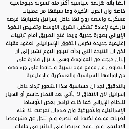
ايضا بأنه هزيمة سياسية أكثر منه تسوية دبلوماسية
خاصة وان الحرب الأخيرة وما سبقها من عمليات
عسكرية واسعة روج لها داخل إسرائيل باعتبارها فرصة
تاريخية لإعادة تشكيل الشرق الأوسط وتقليص النفوذ
الإيراني بصورة جذرية وربما فتح الطريق أمام ترتيبات
إقليمية جديدة تكرس التفوق الإسرائيلي لعقود مقبلة
لكن أن النتيجة التي بدأت تتبلور اليوم تشير إلى أن
إيران خرجت من المواجهة وهي لا تزال قادرة على
التفاوض من موقع قوة نسبية وتحافظ على جزء مهم
من أوراقها السياسية والعسكرية والإقليمية
بالتدقيق نجد ان حساسية هذا الشعور تزداد داخل
إسرائيل لأن الاتفاق لا يأتي بعد انتصار حاسم أو انهيار
للنظام الإيراني كما كانت تراهن بعض الأوساط
الإسرائيلية والأميركية وان طهران تعرضت بلا شك
لضربات مؤلمة لكنها لم تنهزم ولم تتخل عن مشروعها
الإقليمي ولم تفقد قدرتها على التأثير في ملفات