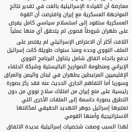
معارضة أن القيادة الإسرائيلية بالغت في تقدير نتائج
المواجهة العسكرية مع إيران وافترضت أن القوة
العسكرية ستقود إلى استسلام سياسي كامل يفرض
على طهران شروطاً قصوى لم يتحقق أي منها عملياً
اللافت أكثر أن الاعتراض الإسرائيلي لم يقتصر على
الملف النووي وحده ومنذ سنوات طويلة كانت إسرائيل
تدفع باتجاه اتفاق شامل يتناول البرنامج النووي
الإيراني ومنظومة الصواريخ الباليستية وشبكة الحلفاء
الإقليميين المرتبطين بطهران في لبنان واليمن والعراق
وسوريا أما التفاهم الجاري الحديث عنه فقد ركز بصورة
رئيسية على منع إيران من امتلاك سلاح نووي من دون
التطرق بصورة حاسمة إلى الملفات الأخرى التي
تعتبرها إسرائيل جوهر التهديد الحقيقي لمكانتها
الاستراتيجية وأمنها القومي
لهذا السبب وصفت شخصيات إسرائيلية عديدة الاتفاق