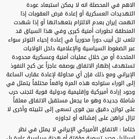
الاهم في المحصلة انه لا يمكن استبعاد عودة
التهديدات العسكرية أو إعادة فرض العقوبات إذا
اتهمت إيران بعدم الالتزام بتعهداتها أو إذا شهدت
المنطقة تطورات أمنية كبرى وفي هذا السياق قد
تلعب تل أبيب دوراً محورياً في إعادة إحياء التوتر سواء
عبر الضغوط السياسية والإعلامية داخل الولايات
المتحدة أو من خلال عمليات أمنية وعسكرية محدودة
تستهدف إظهار الاتفاق بوصفه عاجزاً عن كبح النفوذ
الإيراني ومع ذلك فإن أي محاولة لإعادة عقارب الساعة
إلى الوراء ستواجه هذه المرة واقعاً مختلفاً يتمثل في
وجود إرادة أميركية وإقليمية ودولية قوية لتجنب حرب
شاملة جديدة وهو ما يجعل مستقبل الاتفاق معلقاً
على توازن دقيق بين قوى تسعى إلى تثبيته وأخرى لا
تزال تراهن على إفشاله أو تجاوزه
ختاما : الاتفاق الأميركي الإيراني لا يمثل في نظر
إسرائيل مجرد تسوية مؤقتة أو هدنة سياسية عابرة بل