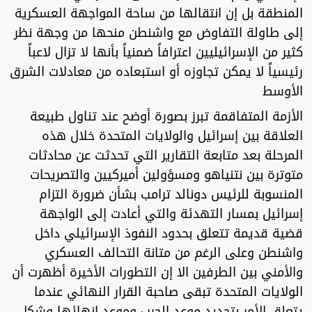
المنطقة بل إن انتقالها من ساحة المواجهة العسكرية
إلى طاولة التفاوض مع واشنطن منحها من وجهة نظر
كثير من الإسرائيليين اعترافاً ضمنياً بأنها لا تزال لاعباً
رئيسياً لا يمكن تجاوزه أو استبعاده من معادلات الشرق
الأوسط
الأزمة المتفاقمة تبرز بصورة أوضح عند تناول طبيعة
العلاقة بين إسرائيل والولايات المتحدة خلال هذه
المرحلة بعد متابعة التقارير التي تحدثت عن محادثات
متوترة بين نتنياهو ومسؤولين أميركيين والتصريحات
المنسوبة للرئيس دونالد ترامب بشأن ضرورة التزام
إسرائيل بمسار التهدئة والتي أعادت إلى الواجهة
قضية قديمة تتعلق بحدود النفوذ الإسرائيلي داخل
واشنطن وعلى الرغم من متانة التحالف العسكري
والأمني بين الطرفين الا إن التطورات الأخيرة أظهرت أن
الولايات المتحدة تبقى صاحبة القرار النهائي عندما
يتعلق الأمر بتحديد موعد الحرب وموعد إنهائها وشكل