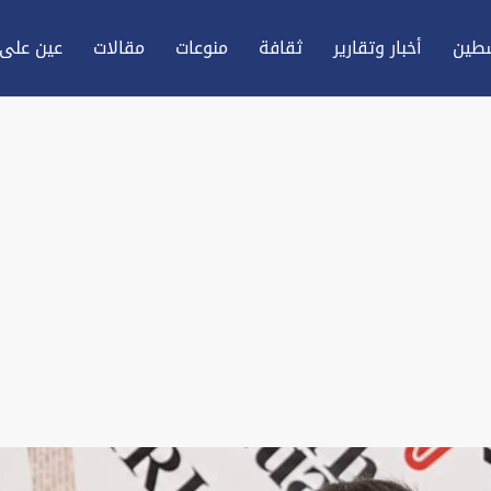
طين
أخبار وتقارير
ثقافة
منوعات
مقالات
عين علی 