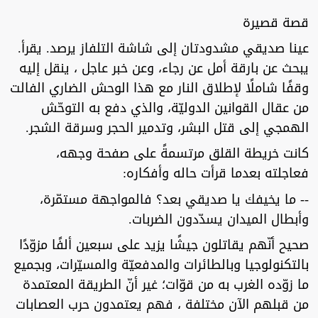
قصة قصيرة
عينا صديقي مشدودتان إلى شاشة التلفاز يرصد. يقرأ.
يبحث عن بارقة أمل عن رجاء، وعن خبر عاجل ، ينقل إليه
وقفًا شاملًا لإطلاق النار مع هذا الوحش الضاري الفالت
من عقال القوانين الدوليّة، والذي دفع به التوحّش
الهمجي إلى قتل البشر، وتدمير الحجر وسرقة الشجر.
كانت خريطة القلق مرتسمةً على صفحة وجهه،
فعاجلته بعدما قرأت حاله وأفكاره:
-- ما يخيفك يا صديقي بعد؟ فالمواجهة مستمّرة،
وأبطال الميدان يسدّدون الضربات.
صحيح أنّهم يقاتلون جيشًا يزيد على سبعين ألفًا مزوّدًا
بالتكنولوجيا وبالطائرات والمدفعيّة والمسيّرات، وبجميع
ما زوّده الغرب به من قوّات؛ غير أنّ الطريقة المعتمدة
من قبلهم الآن مختلفة ، فهم يعتمدون حرب العصابات