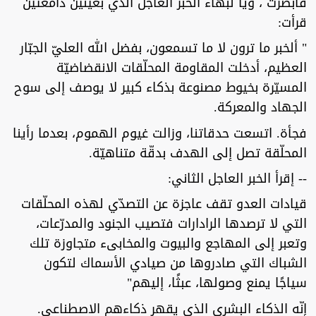
فأبصرت ، ويا لبهاء الخبر العاجل الذي بعينين دامعتين
قرأت:
" ألخبر ما ترون لا ما تسمعون، بفضل الله العليّ الجبّار
العظيم، أدخلت المقاومة المحلّقات الانقضاضيّة
المسيّرة بخيوط مصنوعة بذكاء كبير لا يوصف إلى سوح
الجهاد والمعركة.
فجأة. اتسعت حدقاتنا، وزالت غيوم الهموم، بعدما رأينا
المحلّقة تصل إلى الهدف بدقّة متناهيّة.
-- إقرأ الخبر العاجل الثاني:
قيادات العدو تقف عاجزة عن التصدّي لهذه المحلّقات
التي لا ترصدها الرادارات فتصيب الجنود والمدرّعات،
وتعبر إلى المهاجع والبيوت والمخابىء متجاوزة تلك
الشباك التي صادروها من صيادي الأسماك لتكون
سياجًا يمنع وصولها، عبثًا، إليهم"
إنّه الذكاء البشري الذي يقهر ذكاءهم الاصطناعي.