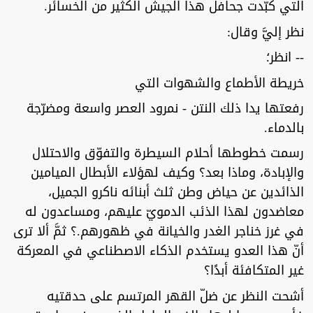
التي كبّدت جحافل هذا الجيش الكثير من الخسائر.
نظر إليَّ وقال:
-- انظر؛
خريطة الأطماع والشهوات التي
رفعتها يدا ذلك النتن - نمرود العصر واسعة ومضرّجة
بالدماء.
رسمت خطوطها أحلام السيطرة والتفوّق والاحتلال
والإبادة، وماذا بعد؟ وكيف لهؤلاء الأبطال الميامين
الذائدين عن حياض وطن ثلث أبنائه ناكرو الجميل،
معاضدون لهذا الذئب الدمويّ عليهم، ومساعدون له
في غرز خناجر الغدر والخيانة في ظهورهم.؟ ثمَّ ألا ترى
أنّ هذا العدو يستخدم الذكاء الاصطناعي في المعركة
غير المتكافئة أبدًا؟
أشحت النظر عن ضلّ القهر المرتسم على حدقتيه