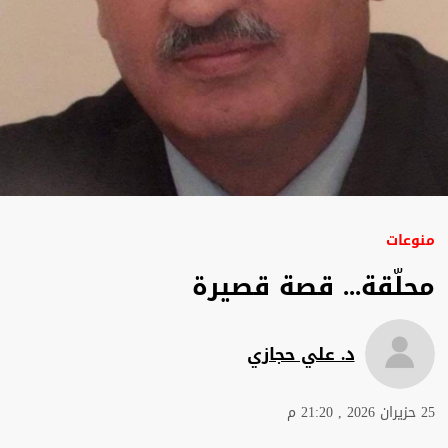
منوعات
محلّقة... قصة قصيرة
د. علي حجازي
25 حزيران 2026 , 21:20 م