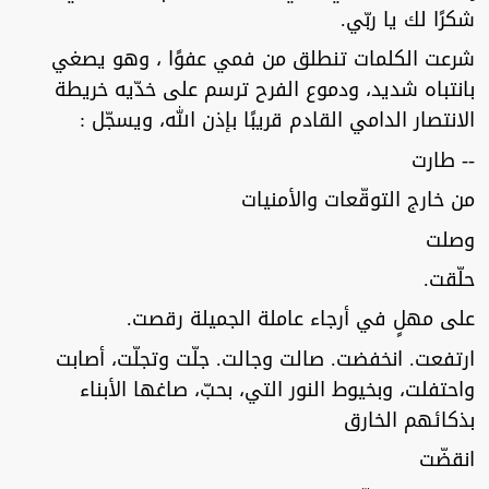
شكرًا لك يا ربّي.
شرعت الكلمات تنطلق من فمي عفوًا ، وهو يصغي
بانتباه شديد، ودموع الفرح ترسم على خدّيه خريطة
الانتصار الدامي القادم قريبًا بإذن الله، ويسجّل :
-- طارت
من خارج التوقّعات والأمنيات
وصلت
حلّقت.
على مهلٍ في أرجاء عاملة الجميلة رقصت.
ارتفعت. انخفضت. صالت وجالت. جلّت وتجلّت، أصابت
واحتفلت، وبخيوط النور التي، بحبّ، صاغها الأبناء
بذكائهم الخارق
انقضّت