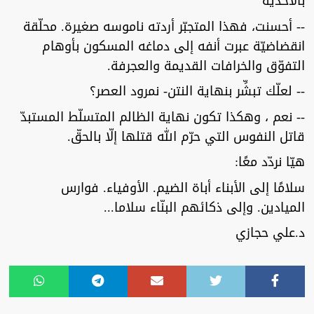
بالأحذية
-- أحسنت، فهذا المتجبّر أردته ناموسه صغيرة. محلّقة
انقضاضيّة عبرت أنفه إلى دماغه المسكون بأوهام
التفوّق والخرافات القديمة والعجرفة.
-- لعلّك تبشِّر بنهاية النتن- نمرود العصر؟
-- نعم ، وهكذا تكون نهاية الظالم المتسلّط المستبدّ
قاتل النفوس التي حرّم الله قتلها إلّا بالحقّ.
هيّا نردّد معًا:
سلامًا إلى الأبناء أباة الضيم. الأوفياء. فوارس
الميادين. وإلى ذكائهم البنّاء سلاما...
د.علي حجازي