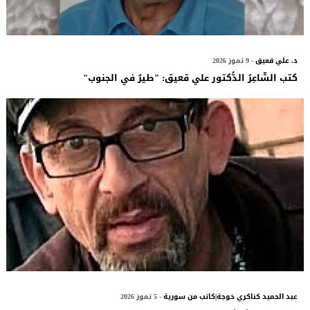
د. علي قعيق
- 9 تموز 2026
كتب الشّاعِرُ الدُّكتور علي قعيق: "طيرٌ في الجنوب"
عبد الحميد كناكري خوجة|كاتب من سورية
- 5 تموز 2026