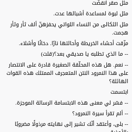
مثل صقر انقضّت
مثل لبوة لمساعدة أشبالها عدت.
مثل الثكالى من النساء اللواتي يحفزهنّ ألف ثأر وثأر
هجمت.
مزّقت أحشاء الخريطة وأحالتها نارًا. دخانًا وأشلاء.
-- ما الذي تطلبه يا صديقي بعد؟(قلت)
-- نعم. هل هذه المحلّقة الصغيرة قادرة على الانتصار
على هذا النمرود النتن المتعجرف الممتلك هذه القوات
الهائلة؟
ابتسمت
-- فسّر لي معنى هذه الابتسامة الرسالة الموجزة.
-- ألم تقرأ سيرة النمرود؟
-- بلى، وأعتقد أنّك تشير إلى نهايته مرذولًا مضروبًا