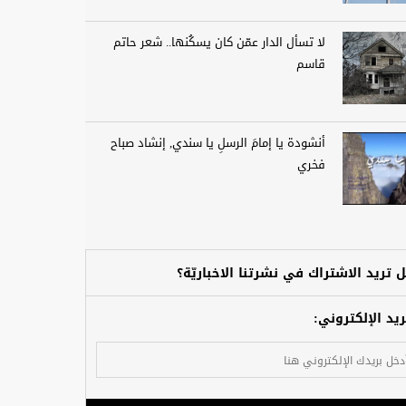
لا تسأل الدار عمّن كان يسكُنها.. شعر حاتم
قاسم
أنشودة يا إمامَ الرسلِ يا سندي, إنشاد صباح
فخري
 تريد الاشتراك في نشرتنا الاخباريّة؟
ريد الإلكتروني: