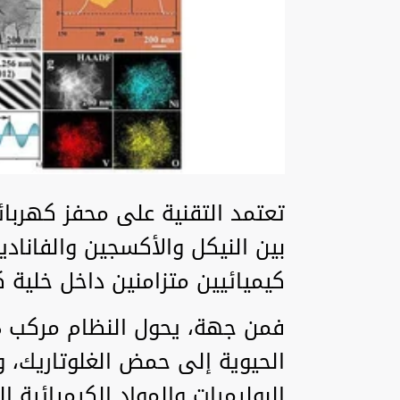
تعتمد التقنية على محفز كهربا
بين النيكل والأكسجين والفانادي
كيميائيين متزامنين داخل خلية 
الحيوية إلى حمض الغلوتاريك،
البوليمرات والمواد الكيميائية ال