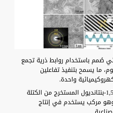
ئي صُمم باستخدام روابط ذرية تجمع
وم، ما يسمح بتنفيذ تفاعلين
كهروكيميائية واحدة.
فمن جهة، يحول النظام مركب 1,5-بنتانديول المستخرج من الكتلة
 وهو مركب يستخدم في إنتاج
صناعية.