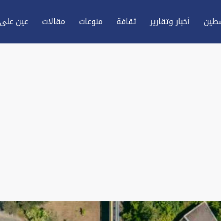
طين
أخبار وتقارير
ثقافة
منوعات
مقالات
عين علی 