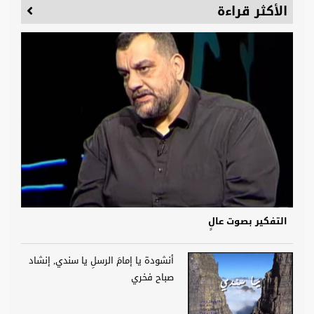
الأكثر قراءة
التفكير بصوت عالٍ
أنشودة يا إمامَ الرسلِ يا سندي, إنشاد
صباح فخري