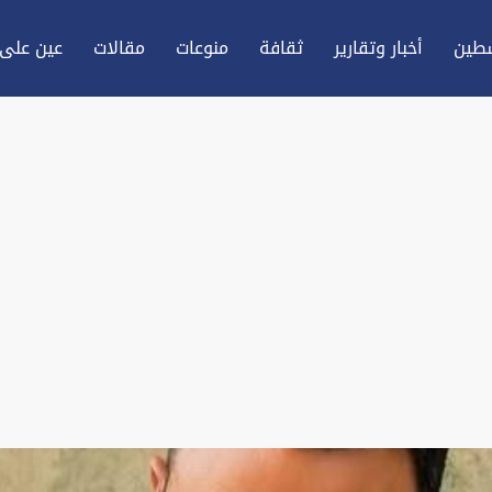
طين
أخبار وتقارير
ثقافة
منوعات
مقالات
عين علی 