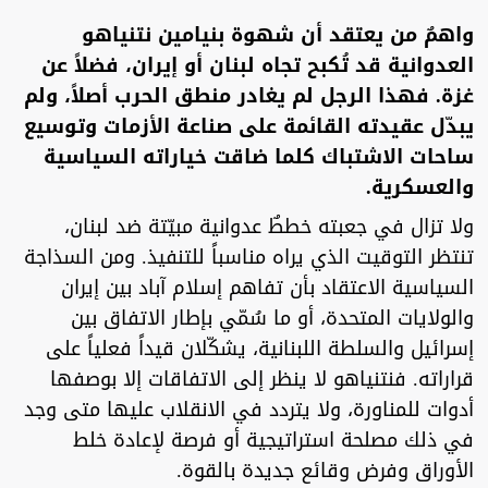
واهمٌ من يعتقد أن شهوة بنيامين نتنياهو
العدوانية قد تُكبح تجاه لبنان أو إيران، فضلاً عن
غزة. فهذا الرجل لم يغادر منطق الحرب أصلاً، ولم
يبدّل عقيدته القائمة على صناعة الأزمات وتوسيع
ساحات الاشتباك كلما ضاقت خياراته السياسية
والعسكرية.
ولا تزال في جعبته خططٌ عدوانية مبيّتة ضد لبنان،
تنتظر التوقيت الذي يراه مناسباً للتنفيذ. ومن السذاجة
السياسية الاعتقاد بأن تفاهم إسلام آباد بين إيران
والولايات المتحدة، أو ما سُمّي بإطار الاتفاق بين
إسرائيل والسلطة اللبنانية، يشكّلان قيداً فعلياً على
قراراته. فنتنياهو لا ينظر إلى الاتفاقات إلا بوصفها
أدوات للمناورة، ولا يتردد في الانقلاب عليها متى وجد
في ذلك مصلحة استراتيجية أو فرصة لإعادة خلط
الأوراق وفرض وقائع جديدة بالقوة.