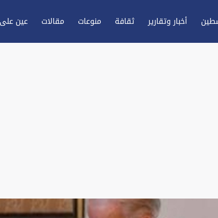
طين
أخبار وتقارير
ثقافة
منوعات
مقالات
عين علی 