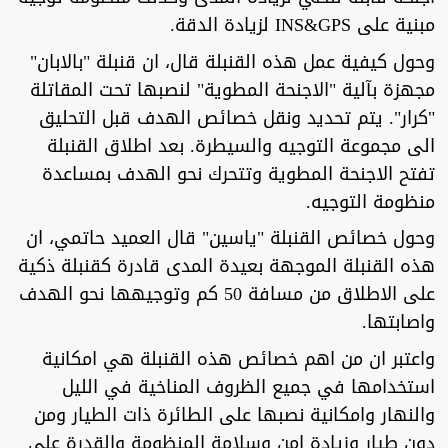
مبنية على INS&GPS لزيادة الدقة.
وحول كيفية عمل هذه القنبلة قال، ان قنبلة "بالابان"
مجهزة بآلية "الاجنحة المطوية" لنصبها تحت المقاتلة
"كرار". يتم تحديد ونقل خصائص الهدف قبل التحليق
الى مجموعة التوجيه والسيطرة. بعد اطلاق القنبلة
تفتح الاجنحة المطوية وتتحرك نحو الهدف بمساعدة
منظومة التوجيه.
وحول خصائص القنبلة "ياسين" قال العميد حاتمي، ان
هذه القنبلة الموجهة بعيدة المدى قادرة كقنبلة ذكية
على الاطلاق من مسافة 50 كم وتوجيهها نحو الهدف
واصابتها.
واعتبر ان من اهم خصائص هذه القنبلة هي امكانية
استخدامها في جميع الظروف المناخية في الليل
والنهار وامكانية نصبها على الطائرة ذات الطيار ومن
دون طيار وزيادة امن وسلامة المنظومة والقدرة على