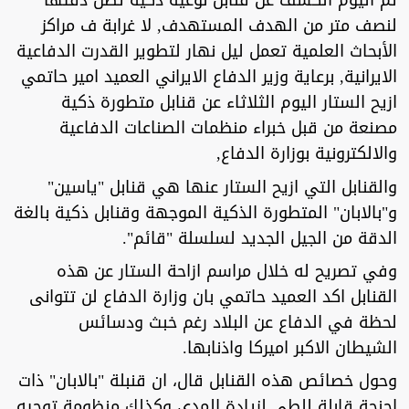
تم اليوم الكشف عن قنابل نوعية ذكية تصل دقتها
لنصف متر من الهدف المستهدف, لا غرابة ف مراكز
الأبحاث العلمية تعمل ليل نهار لتطوير القدرت الدفاعية
الايرانية, برعاية وزير الدفاع الايراني العميد امير حاتمي
ازيح الستار اليوم الثلاثاء عن قنابل متطورة ذكية
مصنعة من قبل خبراء منظمات الصناعات الدفاعية
والالكترونية بوزارة الدفاع,
والقنابل التي ازيح الستار عنها هي قنابل "ياسين"
و"بالابان" المتطورة الذكية الموجهة وقنابل ذكية بالغة
الدقة من الجيل الجديد لسلسلة "قائم".
وفي تصريح له خلال مراسم ازاحة الستار عن هذه
القنابل اكد العميد حاتمي بان وزارة الدفاع لن تتوانى
لحظة في الدفاع عن البلاد رغم خبث ودسائس
الشيطان الاكبر اميركا واذنابها.
وحول خصائص هذه القنابل قال، ان قنبلة "بالابان" ذات
اجنحة قابلة للطي لزيادة المدى وكذلك منظومة توجيه